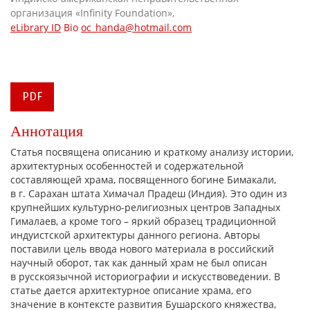
организация «Infinity Foundation»,
eLibrary ID
Bio
oc_handa@hotmail.com
PDF
Аннотация
Статья посвящена описанию и краткому анализу истории,
архитектурных особенностей и содержательной
составляющей храма, посвященного богине Бимакали,
в г. Сарахан штата Химачал Прадеш (Индия). Это один из
крупнейших культурно-религиозных центров Западных
Гималаев, а кроме того – яркий образец традиционной
индуистской архитектуры данного региона. Авторы
поставили цель ввода нового материала в российский
научный оборот, так как данный храм не был описан
в русскоязычной историографии и искусствоведении. В
статье дается архитектурное описание храма, его
значение в контексте развития Бушарского княжества,