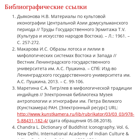
Библиографические ссылки
Дьяконова Н.В. Материалы по культовой
иконографии Центральной Азии домусульманского
периода // Труды Государственного Эрмитажа Т.V.
(Культура и искусство народов Востока). – Л.: 1961. –
С. 257-272.
Макарова И.С. Образы лотоса и лилии в
мифологических системах Востока и Запада //
Вестник Ленинградского государственного
университета им. А.С. Пушкина. – СПб: Изд-во
Ленинградского государственного университета им.
А.С. Пушкина, 2013. – С. 99-106.
Маретина С.А. Тигр/лев в мифологической традиции
индийцев // Электронная библиотека Музея
антропологии и этнографии им. Петра Великого
(Кунсткамера) РАН. [Электронный ресурс] URL:
http://www.kunstkamera.ru/lib/rubrikator/03/03_03/978-
5-88431-182-4/
(дата обращения 05.08.2018).
Chandra L. Dictionary of Buddhist Iconography, Vol. 6,
New Delhi, International Academy of Indian Culture &