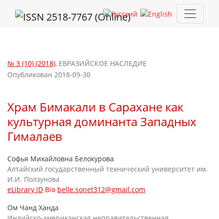
Храм Бимакали в Сарахане как культурная доминанта Западн
№ 3 (10) (2018)
,
ЕВРАЗИЙСКОЕ НАСЛЕДИЕ
Опубликован 2018-09-30
Храм Бимакали в Сарахане как
культурная доминанта Западных
Гималаев
Софья Михайловна Белокурова
Алтайский государственный технический университет им.
И.И. Ползунова
eLibrary ID
Bio
belle.sonet312@gmail.com
Ом Чанд Ханда
Индийско-американская неправительственная