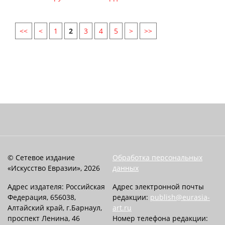
<<
<
1
2
3
4
5
>
>>
© Сетевое издание
Обработка персональных
«Искусство Евразии», 2026
данных
Адрес издателя: Российская
Адрес электронной почты
Федерация, 656038,
редакции:
publish@eurasia-
Алтайский край, г.Барнаул,
art.ru
проспект Ленина, 46
Номер телефона редакции: