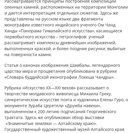
Рассматриваются принципы построения композиции
оленных камней, расположенных на территории Монголии
и дается интерпретация отдельных сюжетов. Здесь же
представлены на русском языке два фрагмента
монографии известного индийского ученого Ом Чанд
Ханды «Панорама Гималайского искусства», касающиеся
первобытного искусства – петроглифов: ученый
рассматривает комплексы древнейших изображений,
выполненных краской, и более поздние рисунки, выбитые
на поверхности камня.
Статья о канонах изображения Шамбалы, легендарного
царства мира и процветания опубликована в рубрике
«Словарь буддийской иконографии Локеша Чандры».
Рубрика «Искусство XX—XXI веков» рассказывает о
творчестве молдавского живописца Михаила Греку,
синкретическом искусстве поэта и художника Елены Гуро, о
монументе Зураба Церетели «Дружба навеки»,
выполненном к 200-летию подписания Георгиевского
трактата. Здесь же опубликован обзор выставки
«Знаменитые земляки — Алтайскому краю».
Государственный художественный музей Алтайского края