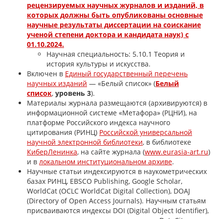
рецензируемых научных журналов и изданий, в
которых должны быть опубликованы основные
научные результаты диссертации на соискание
ученой степени доктора и кандидата наук) с
01.10.2024.
Научная специальность: 5.10.1 Теория и
история культуры и искусства.
Включен в
Единый государственный перечень
научных изданий
— «Белый список» (
Белый
список
,
уровень 3
).
Материалы журнала размещаются (архивируются) в
информационной системе «Метафора» (РЦНИ), на
платформе Российского индекса научного
цитирования (РИНЦ)
Российской универсальной
научной электронной библиотеки
, в библиотеке
КиберЛенинка
, на сайте журнала (
www.eurasia-art.ru
)
и в
локальном институциональном архиве
.
Научные статьи индексируются в наукометрических
базах РИНЦ, EBSCO Publishing, Google Scholar,
WorldCat (OCLC WorldCat Digital Collection), DOAJ
(Directory of Open Access Journals). Научным статьям
присваиваются индексы DOI (Digital Object Identifier),