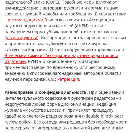
издательской этике (COPE). Подобные меры включают
взаимодействие с авторами рукописи и аргументацию
соответствующей жалобы или требования. В соответствии
с
рекомендациями
Этического комитета Ассоциации
научных редакторов и издателей (АНРИ) статьи с
нарушением норм публикационной этики отзываются
(
ретрагируются
). Информация о ретрагированных статьях
и причинах отзыва публикуется на сайте журнала
«Искусство Евразии». Отчет о нарушении отправляется в
Этический комитет Ассоциации научных редакторов и
издателей
, РУНЭБ и КиберЛенинку, к авторам
применяются меры по временному или бессрочному
внесению в список неблагонадежных авторов в области
научной периодики. См.:
Ретракция
.
Равноправие и конфиденциальность
. При оценивании
интеллектуального содержания рукописей редакторами
недопустима любая форма дискриминации. Редакция
журнала «Искусство Евразии» применяет процедуру
«двойного слепого» рецензирования («double blind» peer
review policy). Все сотрудники редакции без необходимости
не раскрывают информацию о принятой рукописи иным