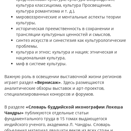
культура классицизма, культура Просвещения,
культура романтизма и т. д.),
мировоззренческие и ментальные аспекты теории
культуры,
историческая преемственность в сохранении и
трансляции культурных ценностей и смыслов,
синтез искусств и синестезия как культурологические
проблемы,
культура и этнос; культура и нация; этническая и
национальная культура,
миф в системе культуры.
Важную роль в освещении выставочной жизни регионов
играет раздел
«Вернисаж»
. Здесь размещаются
аналитические обзоры выставок и арт-проектов,
специализированных конкурсов и форумов.
В разделе
«Словарь буддийской иконографии Локеша
Чандры»
публикуются отдельные статьи
фундаментального труда в 15 томах выдающегося
индийского ученого, академика Л. Чандры. Словарь
объединил материал двадцати веков из всех стран и