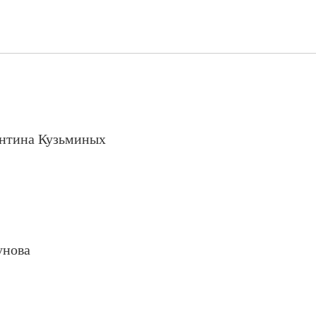
антина Кузьминых
унова