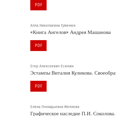
PDF
Алла Николаевна Гуменюк
«Книга Ангелов» Андрея Машанова
PDF
Егор Алексеевич Есюнин
Эстампы Виталия Куликова. Своеобраз
PDF
Елена Геннадьевна Желнова
Графическое наследие П.И. Соколова.