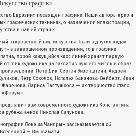
Искусство графики
усство Евразии» посвящен графике. Наши авторы ярко и
ых графических техниках, о назначении иллюстрации,
усства в нашей стране.
ый откровенный вид искусства. Если в других видах
нут» в завершенном произведении, то в графике
 пятна, порой кажущийся хаос линий хранят первую
 отклик художника на захватившую его мысль и образ,
произведении. Петр Дик, Сергей Эйзенштейн, Андрей
уликов, Петр Соколов, Наталья Баканова-Вейберт, Иван
 Жаренова, Лариса Пастушкова — их творчество стало
 «Форум».
 представит вам современного художника Константина
ра рубежа веков Николая Сапунова.
онографии Локеша Чандры» рассказывается об
 Вселенной — Вишвамати.