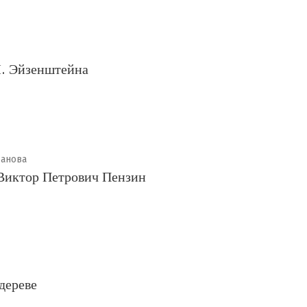
М. Эйзенштейна
санова
Виктор Петрович Пензин
дереве