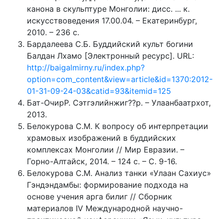
канона в скульптуре Монголии: дисс. ... к.
искусствоведения 17.00.04. – Екатеринбург,
2010. – 236 с.
Бардалеева С.Б. Буддийский культ богини
Балдан Лхамо [Электронный ресурс]. URL:
http://baigalmirny.ru/index.php?
option=com_content&view=article&id=1370:2012-
01-31-09-24-03&catid=93&itemid=125
Бат-ОчирР. Сэтгэлийнжиг??р. – Улаанбаатрхот,
2013.
Белокурова С.М. К вопросу об интерпретации
храмовых изображений в буддийских
комплексах Монголии // Мир Евразии. –
Горно-Алтайск, 2014. – 124 с. – С. 9-16.
Белокурова С.М. Анализ танки «Улаан Сахиус»
Гэндэндамбы: формирование подхода на
основе учения арга билиг // Сборник
материалов IV Международной научно-