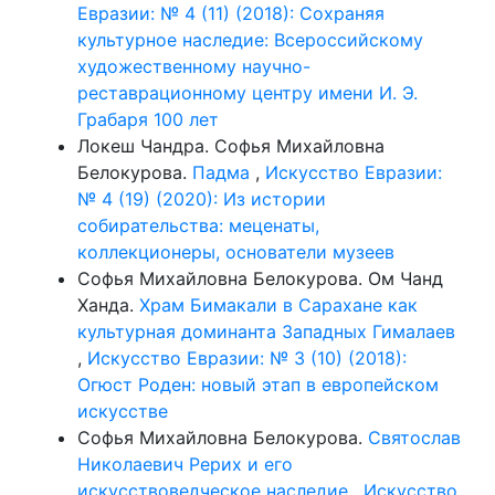
Евразии: № 4 (11) (2018): Сохраняя
культурное наследие: Всероссийскому
художественному научно-
реставрационному центру имени И. Э.
Грабаря 100 лет
Локеш Чандра. Софья Михайловна
Белокурова.
Падма
,
Искусство Евразии:
№ 4 (19) (2020): Из истории
собирательства: меценаты,
коллекционеры, основатели музеев
Софья Михайловна Белокурова. Ом Чанд
Ханда.
Храм Бимакали в Сарахане как
культурная доминанта Западных Гималаев
,
Искусство Евразии: № 3 (10) (2018):
Огюст Роден: новый этап в европейском
искусстве
Софья Михайловна Белокурова.
Святослав
Николаевич Рерих и его
искусствоведческое наследие
,
Искусство