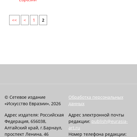
<<
<
1
2
© Сетевое издание
Обработка персональных
«Искусство Евразии», 2026
данных
Адрес издателя: Российская
Адрес электронной почты
Федерация, 656038,
редакции:
publish@eurasia-
Алтайский край, г.Барнаул,
art.ru
проспект Ленина, 46
Номер телефона редакции: