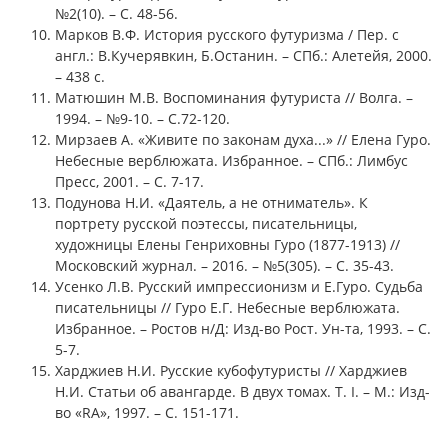
№2(10). – С. 48-56.
Марков В.Ф. История русского футуризма / Пер. с
англ.: В.Кучерявкин, Б.Останин. – СПб.: Алетейя, 2000.
– 438 с.
Матюшин М.В. Воспоминания футуриста // Волга. –
1994. – №9-10. – С.72-120.
Мирзаев А. «Живите по законам духа...» // Елена Гуро.
Небесные верблюжата. Избранное. – СПб.: Лимбус
Пресс, 2001. – С. 7-17.
Подунова Н.И. «Даятель, а не отниматель». К
портрету русской поэтессы, писательницы,
художницы Елены Генриховны Гуро (1877-1913) //
Московский журнал. – 2016. – №5(305). – С. 35-43.
Усенко Л.В. Русский импрессионизм и Е.Гуро. Судьба
писательницы // Гуро Е.Г. Небесные верблюжата.
Избранное. – Ростов н/Д: Изд-во Рост. Ун-та, 1993. – С.
5-7.
Харджиев Н.И. Русские кубофутуристы // Харджиев
Н.И. Статьи об авангарде. В двух томах. Т. I. – М.: Изд-
во «RA», 1997. – С. 151-171.