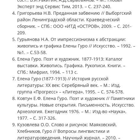
Эксперт энд Сервис Тим, 2013. – С. 237-240.
Григорьева Н.В. Преданная забвению // Выборгский
район Ленинградской области. Краеведческий
сборник. – СПб.: ООО «ИТД «ОСТРОВ», 2009. – С. 201-
209.
Гурьянова Н.А. От импрессионизма к абстракции:
живопись и графика Елены Гуро // Искусство. – 1992. –
№1. – С.53-58.
Елена Гуро. Поэт и художник. 1877-1913: Каталог
выставки. Живопись. Графика. Рукописи. Книги. –
СПб.: Мифрил, 1994. – 113 с.
Елена Гуро (1877-1913) // История русской
литературы: XX век: Серебряный век. – М.: Изд.
группа «Прогресс» – «Литера», 1995. – С. 574-578.
Ковтун Е.Ф. Елена Гуро. Поэт и художник // Памятники
культуры. Новые открытия. Письменность. Искусство.
Археология. Ежегодник 1976. – М.: Изд-во «Наука»,
1977. – С. 317-326.
Кузовлева О.О. Слово и рисунок: Маяковский,
Хлебников, Гуро // Вопросы лингвистики и
литературоведения. Научный журнал. – 2010. –