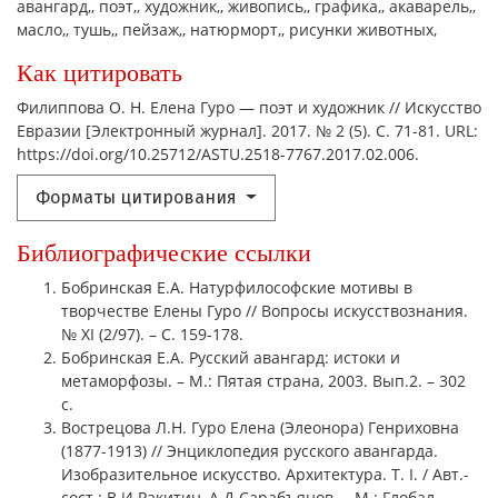
авангард,
поэт,
художник,
живопись,
графика,
акаварель,
масло,
тушь,
пейзаж,
натюрморт,
рисунки животных,
Как цитировать
Филиппова О. Н. Елена Гуро — поэт и художник // Искусство
Евразии [Электронный журнал]. 2017. № 2 (5). С. 71-81. URL:
https://doi.org/10.25712/ASTU.2518-7767.2017.02.006.
Форматы цитирования
Библиографические ссылки
Бобринская Е.А. Натурфилософские мотивы в
творчестве Елены Гуро // Вопросы искусствознания.
№ XI (2/97). – С. 159-178.
Бобринская Е.А. Русский авангард: истоки и
метаморфозы. – М.: Пятая страна, 2003. Вып.2. – 302
с.
Вострецова Л.Н. Гуро Елена (Элеонора) Генриховна
(1877-1913) // Энциклопедия русского авангарда.
Изобразительное искусство. Архитектура. Т. I. / Авт.-
сост.: В.И.Ракитин, А.Д.Сарабъянов. – М.: Глобал