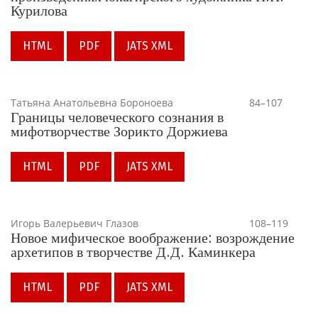
Курилова
HTML
PDF
JATS XML
Татьяна Анатольевна Бороноева
84–107
Границы человеческого сознания в
мифотворчестве Зорикто Доржиева
HTML
PDF
JATS XML
Игорь Валерьевич Глазов
108–119
Новое мифическое воображение: возрождение
архетипов в творчестве Д.Д. Каминкера
HTML
PDF
JATS XML