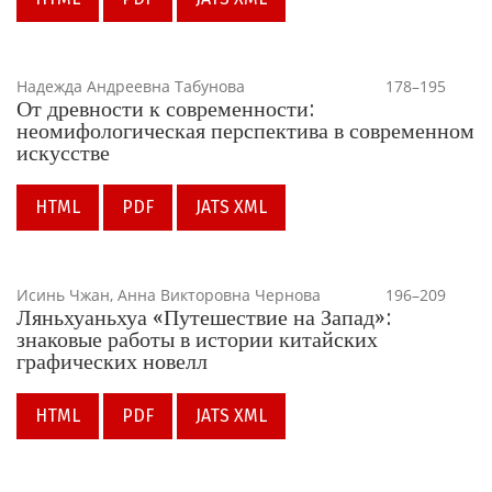
Надежда Андреевна Табунова
178–195
От древности к современности:
неомифологическая перспектива в современном
искусстве
HTML
PDF
JATS XML
Исинь Чжан, Анна Викторовна Чернова
196–209
Ляньхуаньхуа «Путешествие на Запад»:
знаковые работы в истории китайских
графических новелл
HTML
PDF
JATS XML