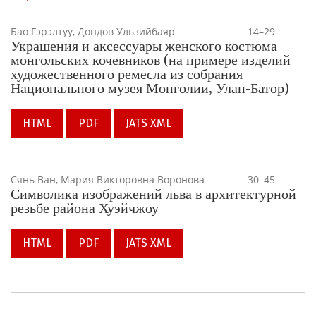
Бао Гэрэлтуу, Дондов Ульзийбаяр
14–29
Украшения и аксессуары женского костюма
монгольских кочевников (на примере изделий
художественного ремесла из собрания
Национального музея Монголии, Улан-Батор)
HTML
PDF
JATS XML
Сянь Ван, Мария Викторовна Воронова
30–45
Символика изображений льва в архитектурной
резьбе района Хуэйчжоу
HTML
PDF
JATS XML