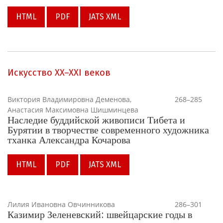
HTML
PDF
JATS XML
Искусство XX–XXI веков
Виктория Владимировна Деменова,
268–285
Анастасия Максимовна Шишминцева
Наследие буддийской живописи Тибета и
Бурятии в творчестве современного художника
тханка Александра Кочарова
HTML
PDF
JATS XML
Лилия Ивановна Овчинникова
286–301
Казимир Зеленевский: швейцарские годы в