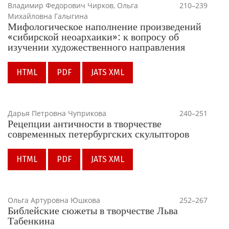
Владимир Федорович Чирков, Ольга
210–239
Михайловна Галыгина
Мифологическое наполнение произведений
«сибирской неоархаики»: к вопросу об
изучении художественного направления
HTML
PDF
JATS XML
Дарья Петровна Чуприкова
240–251
Рецепции античности в творчестве
современных петербургских скульпторов
HTML
PDF
JATS XML
Ольга Артуровна Юшкова
252–267
Библейские сюжеты в творчестве Льва
Табенкина