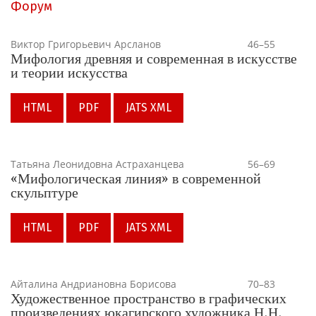
Форум
Виктор Григорьевич Арсланов
46–55
Мифология древняя и современная в искусстве
и теории искусства
HTML
PDF
JATS XML
Татьяна Леонидовна Астраханцева
56–69
«Мифологическая линия» в современной
скульптуре
HTML
PDF
JATS XML
Айталина Андриановна Борисова
70–83
Художественное пространство в графических
произведениях юкагирского художника Н.Н.