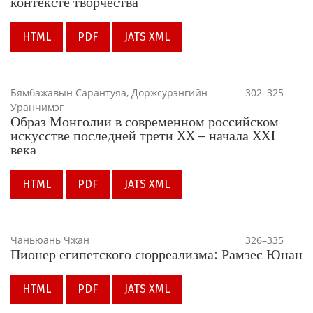
контексте творчества
HTML
PDF
JATS XML
Бямбажавын Сарантуяа, Доржсурэнгийн
302–325
Уранчимэг
Образ Монголии в современном российском
искусстве последней трети XX – начала XXI
века
HTML
PDF
JATS XML
Чаньюань Чжан
326–335
Пионер египетского сюрреализма: Рамзес Юнан
HTML
PDF
JATS XML