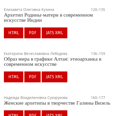
Елизавета Олеговна Кузина
120–135
Архетип Родины-матери в современном
искусстве Индии
HTML
PDF
JATS XML
Екатерина Вячеславовна Лебедева
136–159
Образ мира в графике Алтая: этноархаика в
современном искусстве
HTML
PDF
JATS XML
Надежда Владиленовна Сухорукова
160–177
Женские архетипы в творчестве Галины Визель
HTML
PDF
JATS XML