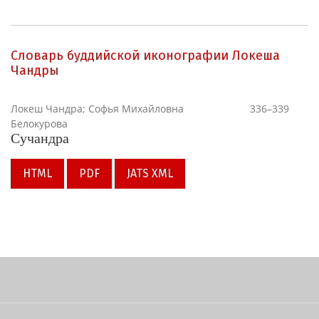
Словарь буддийской иконографии Локеша
Чандры
Локеш Чандра; Софья Михайловна
336–339
Белокурова
Сучандра
HTML
PDF
JATS XML