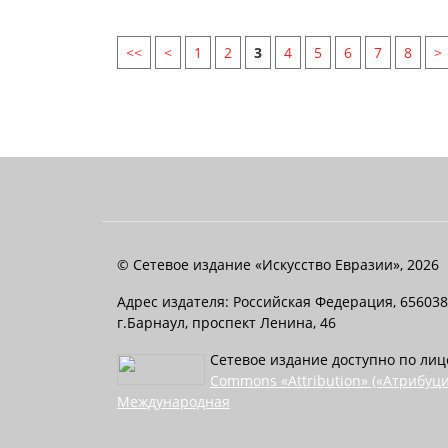
<<
<
1
2
3
4
5
6
7
8
>
© Сетевое издание «Искусство Евразии», 2026
Адрес издателя: Российская Федерация, 656038
г.Барнаул, проспект Ленина, 46
Сетевое издание доступно по ли
Commons «Attribution» («Атрибуци
Международная