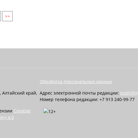
>>
Обработка персональных данных
, Алтайский край,
Адрес электронной почты редакции:
publish@
Номер телефона редакции: +7 913 240-99-77
цензии
Creative
я») 4.0