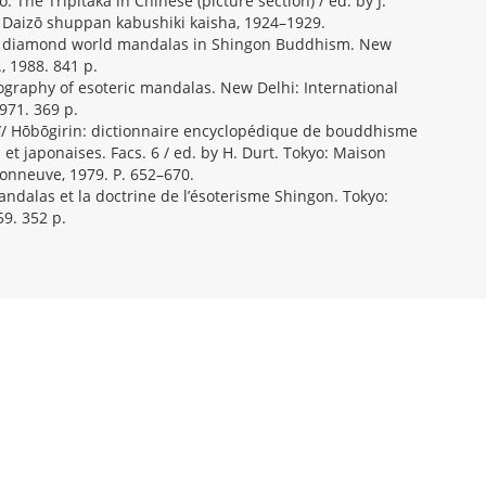
 The Tripitaka in Chinese (picture section) / ed. by J.
 Daizō shuppan kabushiki kaisha, 1924–1929.
d diamond world mandalas in Shingon Buddhism. New
, 1988. 841 p.
ography of esoteric mandalas. New Delhi: International
971. 369 p.
/ Hōbōgirin: dictionnaire encyclopédique de bouddhisme
 et japonaises. Facs. 6 / ed. by H. Durt. Tokyo: Maison
sonneuve, 1979. P. 652–670.
ndalas et la doctrine de l’ésoterisme Shingon. Tokyo:
9. 352 p.