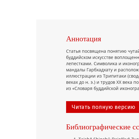
Аннотация
Статья посвящена понятию чута
буддийском искусстве воплощенн
лепестками. Символика и иконог
мандалы Гарбхадхату и располож
иллюстрации из Трипитаки (свода
веках до н. э.) и трудов XX века
из «Словаря буддийской иконогр
Читать полную версию
Библиографические с