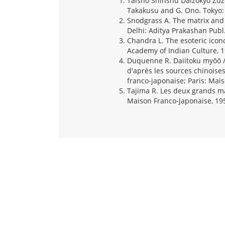
Taishō Shinshū Daizōkyō Zuzō.
Takakusu and G. Ono. Tokyo:
Snodgrass A. The matrix an
Delhi: Aditya Prakashan Publ.
Chandra L. The esoteric icon
Academy of Indian Culture, 1
Duquenne R. Daiitoku myōō /
d'après les sources chinoises
franco-japonaise; Paris: Mai
Tajima R. Les deux grands ma
Maison Franco-Japonaise, 195