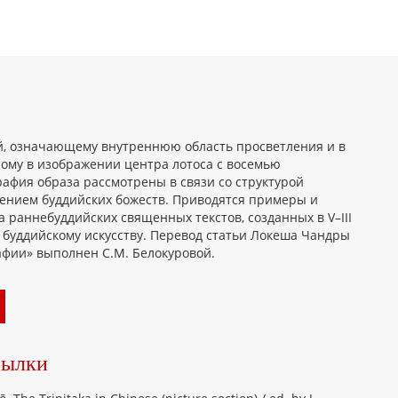
й, означающему внутреннюю область просветления и в
ому в изображении центра лотоса с восемью
рафия образа рассмотрены в связи со структурой
ением буддийских божеств. Приводятся примеры и
 раннебуддийских священных текстов, созданных в V–III
 по буддийскому искусству. Перевод статьи Локеша Чандры
афии» выполнен С.М. Белокуровой.
сылки