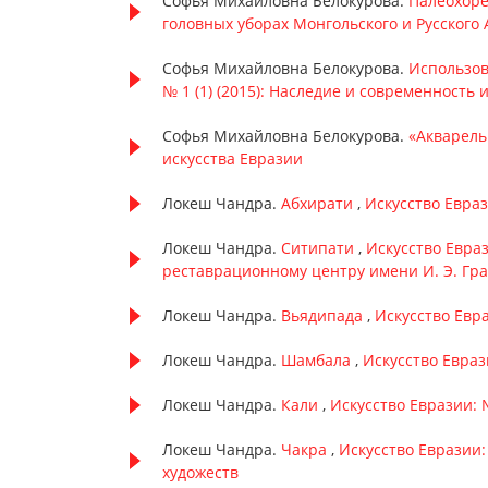
Софья Михайловна Белокурова.
Палеохоре
головных уборах Монгольского и Русского 
Софья Михайловна Белокурова.
Использов
№ 1 (1) (2015): Наследие и современность 
Софья Михайловна Белокурова.
«Акварель
искусства Евразии
Локеш Чандра.
Абхирати
,
Искусство Евраз
Локеш Чандра.
Ситипати
,
Искусство Евраз
реставрационному центру имени И. Э. Гра
Локеш Чандра.
Вьядипада
,
Искусство Евра
Локеш Чандра.
Шамбала
,
Искусство Еврази
Локеш Чандра.
Кали
,
Искусство Евразии: №
Локеш Чандра.
Чакра
,
Искусство Евразии:
художеств