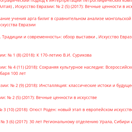
ографический подход к интерпретации петроглифических комп
Алтая)
,
Искусство Евразии: № 2 (5) (2017): Вечные ценности в ис
ание учения арга билиг в сравнительном анализе монгольско
искусства Евразии
. Традиции и современность»: обзор выставки
,
Искусство Евраз
ии: № 1 (8) (2018): К 170-летию В.И. Сурикова
ии: № 4 (11) (2018): Сохраняя культурное наследие: Всероссийс
баря 100 лет
зии: № 2 (9) (2018): Инсталляция: классические истоки и будуще
и: № 2 (5) (2017): Вечные ценности в искусстве
 3 (10) (2018): Огюст Роден: новый этап в европейском искусств
 № 3 (6) (2017): 30 лет Региональному отделению Урала, Сибири