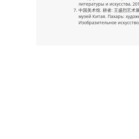
литературы и искусства, 2013
中国美术馆. 耕者: 王盛烈艺术展. 北京
музей Китая. Пахарь: худо
Изобразительное искусство,