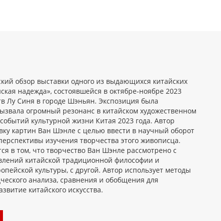
ский обзор выставки одного из выдающихся китайских
ская надежда», состоявшейся в октябре-ноябре 2023
тв Лу Синя в городе Шэньян. Экспозиция была
ызвала огромный резонанс в китайском художественном
событий культурной жизни Китая 2023 года. Автор
вку картин Ван Шэнлe с целью ввести в научный оборот
ерспективы изучения творчества этого живописца.
ся в том, что творчество Ван Шэнлe рассмотрено с
авлений китайской традиционной философии и
ропейской культуры, с другой. Автор использует методы
ческого анализа, сравнения и обобщения для
звитие китайского искусства.