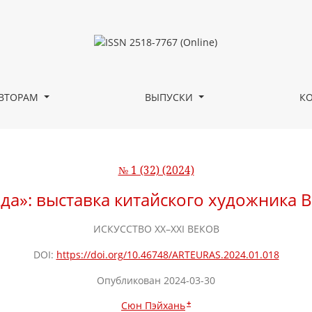
 художника Ван Шэнлe в Шэньяне
ВТОРАМ
ВЫПУСКИ
К
№ 1 (32) (2024)
да»: выставка китайского художника
ИСКУССТВО XX–XXI ВЕКОВ
DOI:
https://doi.org/10.46748/ARTEURAS.2024.01.018
Опубликован 2024-03-30
+
Сюн Пэйхань