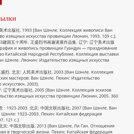
сылки
版社, 1993 [Ван Шэнле. Коллекция живописи Ван
о изящных искусства провинции Ляонин, 1993. 109 с.].
归建国五十周年. 王盛烈书画邀请展作品集. 辽宁: 辽宁美术出版
играфия и живопись провинции Гуандун — празднование
о Китайской Народной Республике. Коллекция выставки
н Шэнле. Ляонин: Издательство изящных искусства
 北京: 人民美术出版社, 2003 [Ван Шэнле. Коллекция
ких мастеров: Ван Шэнле. Пекин: Издательство
искусство», 2003].
美术出版社, 2005 [Ван Шэнле. Коллекция эскизов
льство изящных искусства провинции Ляонин, 2005. 360
1923-2003. 北京: 中国文联出版社, 2007 [Ван Шэнле, Ван
Шэнле: 1923–2003. Пекин: Китайская федерация
. 121 с.].
 中国文联出版, 2013 [Ван Шэнле, Ли Ган. Отношения
ми в творческой жизни. Пекин: Китайская федерация