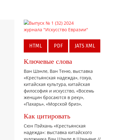
HTML
PDF
JATS XML
Ключевые слова
Ван Шэнлe,
Ван Теню,
выставка
«Крестьянская надежда»,
гохуа,
китайская культура,
китайская
философия и искусство,
«Восемь
женщин бросаются в реку»,
«Пахарь»,
«Морской бриз»,
Как цитировать
Сюн Пэйхань «Крестьянская
надежда»: выставка китайского
художника Ван Шэнлe в Шэньяне //