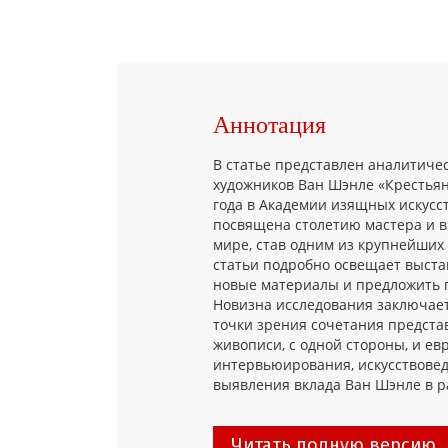
Аннотация
В статье представлен аналитиче
художников Ван Шэнлe «Крестьян
года в Академии изящных искусс
посвящена столетию мастера и в
мире, став одним из крупнейших 
статьи подробно освещает выста
новые материалы и предложить п
Новизна исследования заключает
точки зрения сочетания предст
живописи, с одной стороны, и ев
интервьюирования, искусствовед
выявления вклада Ван Шэнлe в ра
Читать полную версию