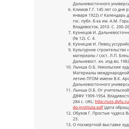
Дальневосточного университ
Климов Г.Г. 145 лет со дня
января 1922) // Календарь 
гос. публ. б-ка им. А.М. Гор
Владивосток, 2010. С. 200-20
Кузнецов И. Дальневосточны
(№ 12). С. 4.
Кузнецов И. Певец уссурийск
Культурное строительство н
материалы / сост. Л.П. Бле
Дальневост. кн. изд-во, 1982
Лынша О.Б. Никольские худ
Материалы международной 
летию ПГОМ имени В.К. Арсе
Дальневосточного университ
Лынша О.Б. От учительской
ДВФУ 1909-1954. Владивост
284 с. URL:
http://uss.dvfu.r
do-instituta.pdf
(дата обраще
Обухов Г. Простые чудеса В
23.
О посмертной выставке худ