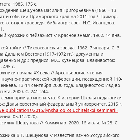
ета, 1985. 175 с.
 рождения Шешунова Василия Григорьевича (1866 – 13
дат и событий Приморского края на 2011 год / Примор.
ького, отдел краеведч. библиогр.; сост. Н.С. Иванцова.
1.
й художник-пейзажист // Красное знамя. 1962. 14 янв.
ой тайги // Тихоокеанская звезда. 1962. 7 января. С. 3.
а Дальнем Востоке (1917-1972 гг.): документы и
щавенко и др.; предисл. М.С. Кузнецова. Владивосток:
. 495 с.
ожники начала XX века // Арсеньевские чтения.
научно-практической конференции, посвященной 110-
ньева. 13-14 сентября 2000 года. Владивосток: Изд-во
ета, 2000. С. 241–244.
 семинарии до института. К истории Школы педагогики
ок: Дальневосточный федеральный университет, 2015 г.
u/e-publications/2015/lynsha-ob_ot-uchitelskoi-seminarii-
ния: 05.11.2020).
асилия Шешунова // Коммунар. 2020. 16 июля. № 28. С.
ожника В.Г. Шешунова // Известия Южно-Уссурийского