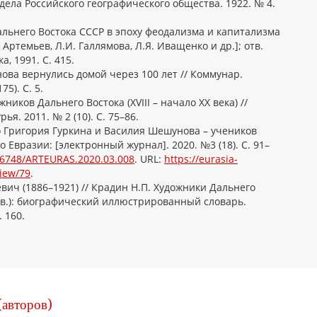
ела Российского географического общества. 1922. № 4.
альнего Востока СССР в эпоху феодализма и капитализма
А.Р. Артемьев, Л.И. Галлямова, Л.Я. Иващенко и др.]; отв.
а, 1991. С. 415.
ва вернулись домой через 100 лет // Коммунар.
75). С. 5.
ников Дальнего Востока (XVIII – начало XX века) //
я. 2011. № 2 (10). С. 75–86.
 Григория Гуркина и Василия Шешунова – учеников
 Евразии: [электронный журнал]. 2020. №3 (18). С. 91–
.46748/ARTEURAS.2020.03.008
. URL:
https://eurasia-
view/79
.
ич (1886–1921) // Крадин Н.П. Художники Дальнего
 вв.): биографический иллюстрированный словарь.
 160.
(авторов)