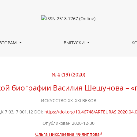
 Шешунова – «певца уссурийской тайги»
ВТОРАМ
ВЫПУСКИ
К
№ 4 (19) (2020)
ой биографии Василия Шешунова – «п
ИСКУССТВО XX–XXI ВЕКОВ
К 7.03; 7:001.12 DOI:
https://doi.org/10.46748/ARTEURAS.2020.04.
Опубликован 2020-12-30
+
Ольга Николаевна Филиппова