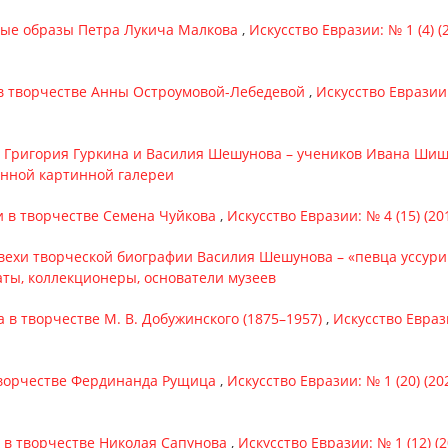
ные образы Петра Лукича Малкова
,
Искусство Евразии: № 1 (4) 
в творчестве Анны Остроумовой-Лебедевой
,
Искусство Евразии:
 Григория Гуркина и Василия Шешунова – учеников Ивана Ши
енной картинной галереи
 в творчестве Семена Чуйкова
,
Искусство Евразии: № 4 (15) (20
ехи творческой биографии Василия Шешунова – «певца уссури
аты, коллекционеры, основатели музеев
а в творчестве М. В. Добужинского (1875–1957)
,
Искусство Еврази
творчестве Фердинанда Рущица
,
Искусство Евразии: № 1 (20) (2
в творчестве Николая Сапунова
,
Искусство Евразии: № 1 (12) (