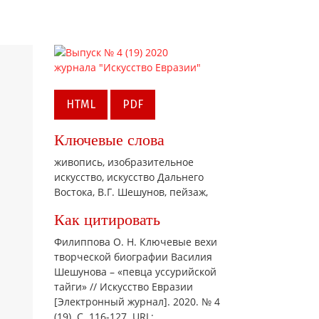
HTML
PDF
Ключевые слова
живопись,
изобразительное
искусство,
искусство Дальнего
Востока,
В.Г. Шешунов,
пейзаж,
Как цитировать
Филиппова О. Н. Ключевые вехи
творческой биографии Василия
Шешунова – «певца уссурийской
тайги» // Искусство Евразии
[Электронный журнал]. 2020. № 4
(19). С. 116-127. URL: