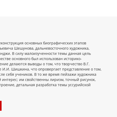
еконструкция основных биографических этапов
рьевича Шешунова, дальневосточного художника,
инджи. В силу малоизученности темы данная цель
честве основного был использован историко-
ние делаются выводы о том, что творчество В.Г.
И.И. Шишкина, что опровергает представление о том,
сле себя учеников. В то же время пейзажи художника
 интерес; им свойственны лиризм, точный рисунок,
роение, детальная разработка темы уссурийской