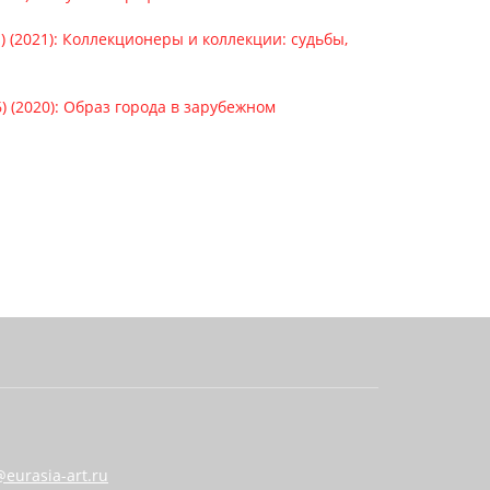
) (2021): Коллекционеры и коллекции: судьбы,
) (2020): Образ города в зарубежном
eurasia-art.ru