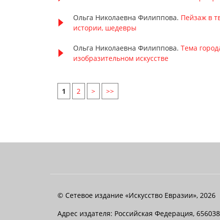
Ольга Николаевна Филиппова.
Пейзаж в т
истории, шедевры
Ольга Николаевна Филиппова.
Тема город
изобразительном искусстве
1
2
>
>>
© Сетевое издание «Искусство Евразии», 2026
Адрес издателя: Российская Федерация, 656038