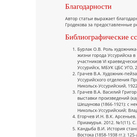
Благодарности
Автор статьи выражает благодар
Гродекова за предоставленные р
Библиографические с
Бурлак О.В. Роль художник
жизни города Уссурийска в 
участников VI краеведческих
Уссурийск, МБУК ЦБС УГО, 20
Грачев В.А. Художник-пейза
Уссурийского отделения Пр
Никольск-Уссурийский, 1922.
Грачев В.А. Василий Григо
выставки произведений (ка
Шешунова (1866-1921): с нек
Никольск-Уссурийский; Влади
Егорчев И.Н. В.К. Арсеньев,
Приамурья. 2012. №1(11). С.
Кандыба В.И. История стан
Востока (1858-1938 гг.): 1