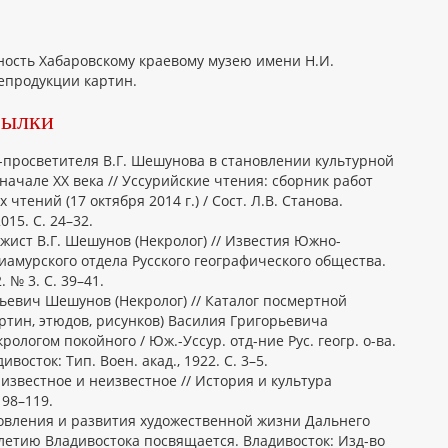
ность Хабаровскому краевому музею имени Н.И.
епродукции картин.
сылки
а-просветителя В.Г. Шешунова в становлении культурной
начале XX века // Уссурийские чтения: сборник работ
 чтений (17 октября 2014 г.) / Сост. Л.В. Станова.
15. С. 24–32.
жист В.Г. Шешунов (Некролог) // Известия Южно-
иамурского отдела Русского географического общества.
 № 3. С. 39–41.
рьевич Шешунов (Некролог) // Каталог посмертной
ртин, этюдов, рисунков) Василия Григорьевича
рологом покойного / Юж.-Уссур. отд-ние Рус. геогр. о-ва.
восток: Тип. Воен. акад., 1922. С. 3–5.
 известное и неизвестное // История и культура
 98–119.
овления и развития художественной жизни Дальнего
25-летию Владивостока посвящается. Владивосток: Изд-во