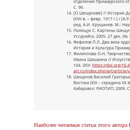
отделения Приамурского отд
С. 96.
[О Шешунове] // История Д
(XVII в. – февр. 1917 г.) / [
ред. А.И. Крушанов. М.: Наук
Полещук С. Картины Шешуно
Уссурийск, 2005. 27 дек. (№ 1
Фефилов П.Л. Два века худож
История и Культура Приамурь
Филиппова О.Н. Творчество
Ивана Шишкина // Искусство
104. DOI:
https://doi.org/10
art.ru/index.php/art/article/
Шешунов Василий Григорьев
Востока (XIX – середина XX
Хабаровск: РИОТИП, 2009. С.
Наиболее читаемые статьи этого автора 