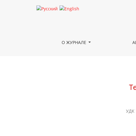
Тема Индии в творчестве Семена Чуйкова
О ЖУРНАЛЕ
А
Т
УДК 