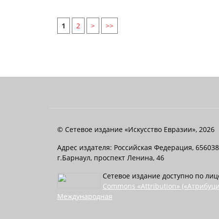
1
2
>
>>
© Сетевое издание «Искусство Евразии», 2026
Адрес издателя: Российская Федерация, 656038
г.Барнаул, проспект Ленина, 46
Сетевое издание доступно по ли
Commons «Attribution» («Атрибуци
Международная