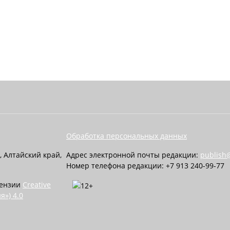
Обработка персональных данных
, Алтайский край,
Адрес электронной почты редакции:
publish@
Номер телефона редакции: +7 913 240-99-77
цензии
Creative
я») 4.0