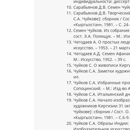
индивидуальности: диссертац
Сарабьянов Д.В. Семен Чуйко
Сарабьянов Д.В. Творческий
С.А. Чуйкове]: сборник / Сос
«Кыргызстан», 1981. – С. 24-
Семен Чуйков. Из собрания 
сост. Э.А. Полищук. – М.: Из
Чегодаев А. О простых людя
искусство. – 1953. – 21 март
Чегодаев А.Д. Семен Афана
М.: Искусство, 1952. – 39 с.
Чуйков С. О живописи Киргиз
Чуйков С.А. Заметки художник
ил.
Чуйков С.А. Избранные прои
Сопоцинский. – М.: Изд-во Ак
Чуйков С.А. Итальянский дне
Чуйков С.А. Начало изобра
художников Киргизии 31 октя
Чуйкове]: сборник / Сост. О
«Кыргызстан», 1981. – С.6-9.
Чуйков С.А. Образы Индии: З
Изобразительное искусство, 1