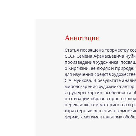
Аннотация
Статья посвящена творчеству сов
СССР Семена Афанасьевича Чуйко
произведения художника, посвящ
о Киргизии, ее людях и природе
для изучения средств художеств
С.А. Чуйкова. В результате анал
мировоззрения художника автор
структуры картин, особенности о
поэтизации образов простых люд
перекличке тем материнства и р
характерные решения в композиц
форме, к монументальному обобщ