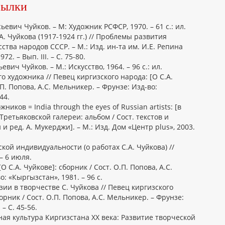
сылки
евич Чуйков. – М: Художник РСФСР, 1970. – 61 с.: ил.
. Чуйкова (1917-1924 гг.) // Проблемы развития
сства народов СССР. – М.: Изд. ин-та им. И.Е. Репина
2. – Вып. III. – С. 75-80.
вич Чуйков. – М.: Искусство, 1964. – 96 с.: ил.
о художника // Певец киргизского народа: [О С.А.
.П. Попова, А.С. Мельникер. – Фрунзе: Изд-во:
44.
иков = India through the eyes of Russian artists: [в
ретьяковской галереи: альбом / Сост. текстов и
 и ред. А. Мукерджи]. – М.: Изд. Дом «Центр plus», 2003.
кой индивидуальности (о работах С.А. Чуйкова) //
 – 6 июля.
О С.А. Чуйкове]: сборник / Сост. О.П. Попова, А.С.
: «Кыргызстан», 1981. – 96 с.
ии в творчестве С. Чуйкова // Певец киргизского
борник / Сост. О.П. Попова, А.С. Мельникер. – Фрунзе:
– С. 45-56.
ая культура Киргизстана XX века: Развитие творческой