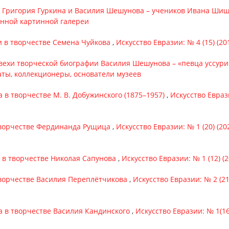
 Григория Гуркина и Василия Шешунова – учеников Ивана Ши
енной картинной галереи
 в творчестве Семена Чуйкова
,
Искусство Евразии: № 4 (15) (20
ехи творческой биографии Василия Шешунова – «певца уссури
аты, коллекционеры, основатели музеев
а в творчестве М. В. Добужинского (1875–1957)
,
Искусство Еврази
творчестве Фердинанда Рущица
,
Искусство Евразии: № 1 (20) (2
в творчестве Николая Сапунова
,
Искусство Евразии: № 1 (12) (
ворчестве Василия Переплётчикова
,
Искусство Евразии: № 2 (21
а в творчестве Василия Кандинского
,
Искусство Евразии: № 1(16