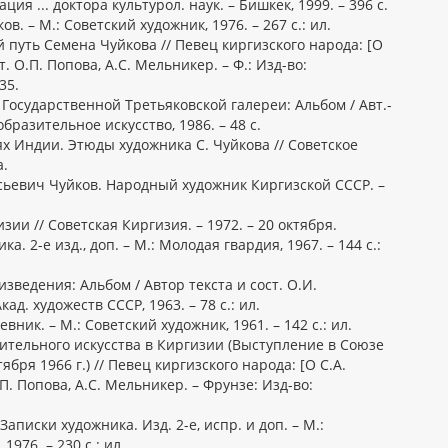
ия ... доктора культурол. наук. – Бишкек, 1999. – 396 с.
в. – М.: Советский художник, 1976. – 267 с.: ил.
 путь Семена Чуйкова // Певец киргизского народа: [О
т. О.П. Попова, А.С. Мельникер. – Ф.: Изд-во:
35.
Государственной Третьяковской галереи: Альбом / Авт.-
образительное искусство, 1986. – 48 с.
х Индии. Этюды художника С. Чуйкова // Советское
а.
сьевич Чуйков. Народный художник Киргизской СССР. –
ии // Советская Киргизия. – 1972. – 20 октября.
а. 2-е изд., доп. – М.: Молодая гвардия, 1967. – 144 с.:
зведения: Альбом / Автор текста и сост. О.И.
ад. художеств СССР, 1963. – 78 с.: ил.
вник. – М.: Советский художник, 1961. – 142 с.: ил.
зительного искусства в Киргизии (Выступление в Союзе
бря 1966 г.) // Певец киргизского народа: [О С.А.
.П. Попова, А.С. Мельникер. – Фрунзе: Изд-во:
аписки художника. Изд. 2-е, испр. и доп. – М.:
976. – 230 с.: ил.