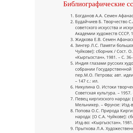
Библиографические с
Богданов A.A. Семен Афанась
Будайчиев Б. Творчество С.А
советского искусства и иску
Академии художеств СССР, 197
Жидкова Е.В. Семен Афанасье
Зингер Л.С. Памяти большог
Чуйкове]: сборник / Сост. О
«Кыргызстан», 1981. – С. 36-
Индия глазами русских художн
собрании Государственной Т
пер.М.О. Петрова; авт. идеи
– 147 с.: ил.
Никулина О. Истоки творчес
Советская культура. – 1957.
Певец киргизского народа: [
Мельникер. – Фрунзе: Изд-во
Попова О.С. Природа Киргиз
народа: [О С.А. Чуйкове]: с
Изд-во: «Кыргызстан», 1981. 
Прыткова Л.А. Художественн