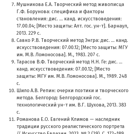
Мушникова Е.А. Творческий метод живописца
Г.Ф. Борунова: специфика и факторы
становления: дис. ... канд. искусствоведения:
17.00.04; [Место защиты: Алт. гос. ун-т]. Барнаул,
2013. 229 с.
Савко Р.В. Творческий метод Энгра: дис. ... канд.
искусствоведения: 07.00.12; [Место защиты: МГУ
им. М.В. Ломоносова]. М., 1983. 207 с.
Тарасов В.Ф. Творческий метод Н.Н. Ге: дис. ...
канд. искусствоведения: 07.00.12; [Место
защиты: МГУ им. М.В. Ломоносова]. М., 1989. 248
с.
Шило А.В. Репин: очерки поэтики и творческого
метода. Белгород: Белгородский гос.
технологический ун-т им. В.Г. Шухова, 2013. 383
с.
Романова Е.О. Евгений Климов — наследник
традиции русского реалистического портрета
// Искусство Евразии. 2023. № 2 (29). С. 172–189.