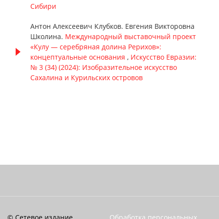
Сибири
Антон Алексеевич Клубков. Евгения Викторовна
Школина.
Международный выставочный проект
«Кулу — серебряная долина Рерихов»:
концептуальные основания
,
Искусство Евразии:
№ 3 (34) (2024): Изобразительное искусство
Сахалина и Курильских островов
© Сетевое издание
Обработка персональных