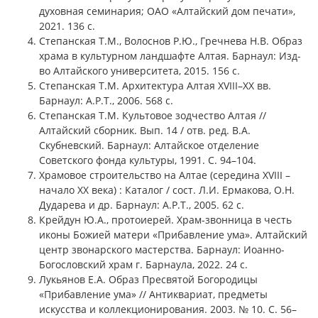
духовная семинария; ОАО «Алтайский дом печати»,
2021. 136 с.
Степанская Т.М., Волоснов Р.Ю., Гречнева Н.В. Образ
храма в культурном ландшафте Алтая. Барнаул: Изд-
во Алтайского университета, 2015. 156 с.
Степанская Т.М. Архитектура Алтая XVIII–XX вв.
Барнаул: А.Р.Т., 2006. 568 с.
Степанская Т.М. Культовое зодчество Алтая //
Алтайский сборник. Вып. 14 / отв. ред. В.А.
Скубневский. Барнаул: Алтайское отделение
Советского фонда культуры, 1991. С. 94–104.
Храмовое строительство на Алтае (середина XVIII –
начало XX века) : Каталог / сост. Л.И. Ермакова, О.Н.
Дударева и др. Барнаул: А.Р.Т., 2005. 62 с.
Крейдун Ю.А., протоиерей. Храм-звонница в честь
иконы Божией матери «Прибавление ума». Алтайский
центр звонарского мастерства. Барнаул: Иоанно-
Богословский храм г. Барнаула, 2022. 24 с.
Лукьянов Е.А. Образ Пресвятой Богородицы
«Прибавление ума» // Антиквариат, предметы
искусства и коллекционирования. 2003. № 10. С. 56–