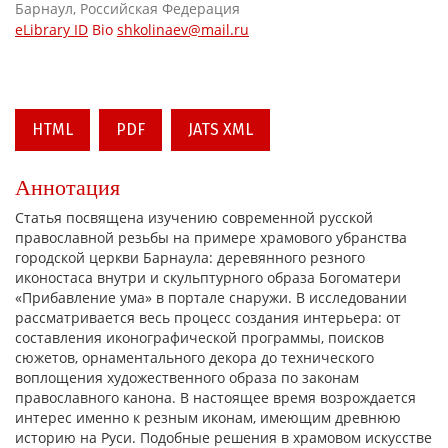
Барнаул, Российская Федерация
eLibrary ID
Bio
shkolinaev@mail.ru
HTML
PDF
JATS XML
Аннотация
Статья посвящена изучению современной русской
православной резьбы на примере храмового убранства
городской церкви Барнаула: деревянного резного
иконостаса внутри и скульптурного образа Богоматери
«Прибавление ума» в портале снаружи. В исследовании
рассматривается весь процесс создания интерьера: от
составления иконографической программы, поисков
сюжетов, орнаментального декора до технического
воплощения художественного образа по законам
православного канона. В настоящее время возрождается
интерес именно к резным иконам, имеющим древнюю
историю на Руси. Подобные решения в храмовом искусстве