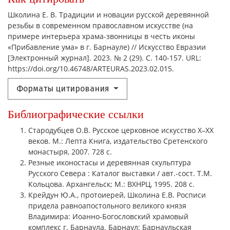
Школина Е. В. Традиции и новации русской деревянной
резьбы в современном православном искусстве (на
примере интерьера храма-звонницы в честь иконы
«Прибавление ума» в г. Барнауле) // Искусство Евразии
[Электронный журнал]. 2023. № 2 (29). С. 140-157. URL:
https://doi.org/10.46748/ARTEURAS.2023.02.015.
Форматы цитирования
Библиографические ссылки
Стародубцев О.В. Русское церковное искусство Х–ХХ
веков. М.: Лепта Книга, издательство Сретенского
монастыря, 2007. 728 с.
Резные иконостасы и деревянная скульптура
Русского Севера : Каталог выставки / авт.-сост. Т.М.
Кольцова. Архангельск; М.: ВХНРЦ, 1995. 208 с.
Крейдун Ю.А., протоиерей, Школина Е.В. Росписи
придела равноапостольного великого князя
Владимира: Иоанно-Богословский храмовый
комплекс г. Барнаула. Барнаул: Барнаульская