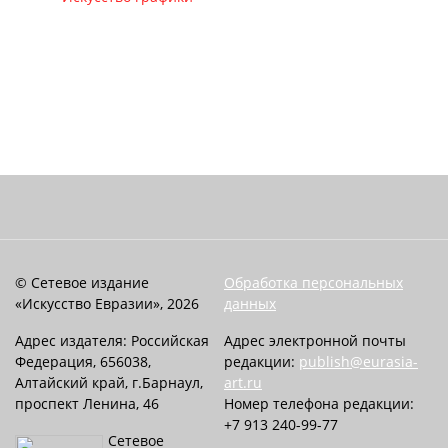
© Сетевое издание
Обработка персональных
«Искусство Евразии», 2026
данных
Адрес издателя: Российская
Адрес электронной почты
Федерация, 656038,
редакции:
publish@eurasia-
Алтайский край, г.Барнаул,
art.ru
проспект Ленина, 46
Номер телефона редакции:
+7 913 240-99-77
Сетевое