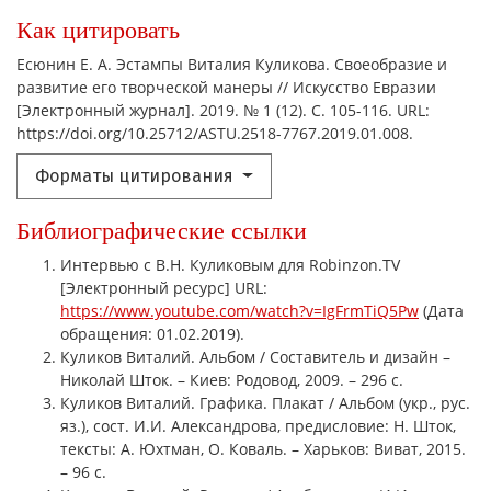
Как цитировать
Есюнин Е. А. Эстампы Виталия Куликова. Своеобразие и
развитие его творческой манеры // Искусство Евразии
[Электронный журнал]. 2019. № 1 (12). С. 105-116. URL:
https://doi.org/10.25712/ASTU.2518-7767.2019.01.008.
Форматы цитирования
Библиографические ссылки
Интервью с В.Н. Куликовым для Robinzon.TV
[Электронный ресурс] URL:
https://www.youtube.com/watch?v=IgFrmTiQ5Pw
(Дата
обращения: 01.02.2019).
Куликов Виталий. Альбом / Составитель и дизайн –
Николай Шток. – Киев: Родовод, 2009. – 296 с.
Куликов Виталий. Графика. Плакат / Альбом (укр., рус.
яз.), сост. И.И. Александрова, предисловие: Н. Шток,
тексты: А. Юхтман, О. Коваль. – Харьков: Виват, 2015.
– 96 с.