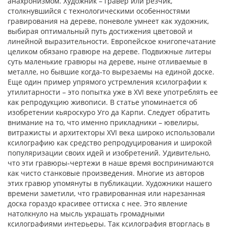
анахронизмом. Художник – гравер или резчик,
столкнувшийся с технологическими особенностями
гравирования на дереве, поневоле умнеет как художник,
выбирая оптимальный путь достижения цветовой и
линейной выразительности. Европейское книгопечатание
целиком обязано гравюре на дереве. Подвижные литеры
суть маленькие гравюры на дереве, ныне отливаемые в
металле, но бывшие когда-то вырезаемы на единой доске.
Еще один пример упрямого устремления ксилографии к
утилитарности – это попытка уже в XVI веке употреблять ее
как репродукцию живописи. В статье упоминается об
изобретении кьяроскуро Уго да Карпи. Следует обратить
внимание на то, что именно прикладники – ювелиры,
витражисты и архитекторы XVI века широко использовали
ксилографию как средство репродуцирования и широкой
популяризации своих идей и изобретений. Удивительно,
что эти гравюры-чертежи в наше время воспринимаются
как чисто станковые произведения. Многие из авторов
этих гравюр упомянуты в публикации. Художники нашего
времени заметили, что гравированная или нарезанная
доска гораздо красивее оттиска с нее. Это явление
натолкнуло на мысль украшать громадными
ксилографиями интерьеры. Так ксилография вторглась в