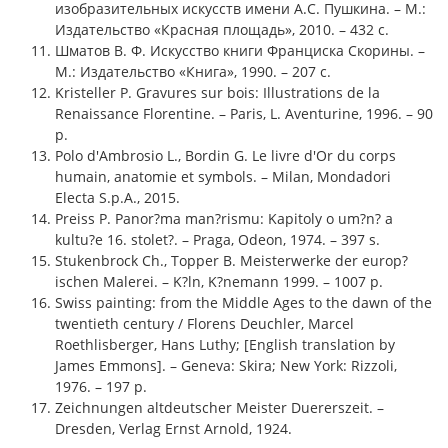
изобразительных искусств имени А.С. Пушкина. – М.:
Издательство «Красная площадь», 2010. – 432 с.
Шматов В. Ф. Искусство книги Франциска Скорины. –
М.: Издательство «Книга», 1990. – 207 с.
Kristeller P. Gravures sur bois: Illustrations de la
Renaissance Florentine. – Paris, L. Aventurine, 1996. – 90
p.
Polo d'Ambrosio L., Bordin G. Le livre d'Or du corps
humain, anatomie et symbols. – Milan, Mondadori
Electa S.p.A., 2015.
Preiss P. Panor?ma man?rismu: Kapitoly o um?n? a
kultu?e 16. stolet?. – Praga, Odeon, 1974. – 397 s.
Stukenbrock Ch., Topper B. Meisterwerke der europ?
ischen Malerei. – K?ln, K?nemann 1999. – 1007 p.
Swiss painting: from the Middle Ages to the dawn of the
twentieth century / Florens Deuchler, Marcel
Roethlisberger, Hans Luthy; [English translation by
James Emmons]. – Geneva: Skira; New York: Rizzoli,
1976. – 197 p.
Zeichnungen altdeutscher Meister Duererszeit. –
Dresden, Verlag Ernst Arnold, 1924.