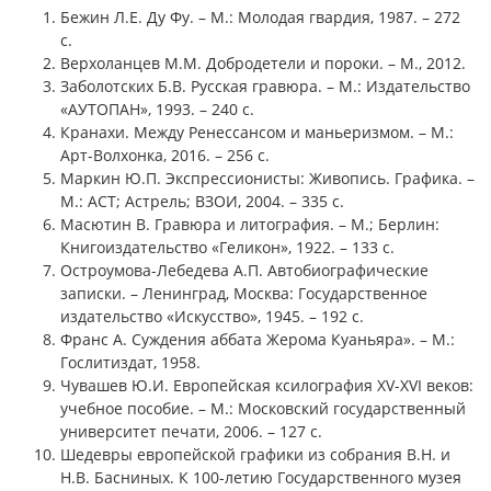
Бежин Л.Е. Ду Фу. – М.: Молодая гвардия, 1987. – 272
с.
Верхоланцев М.М. Добродетели и пороки. – М., 2012.
Заболотских Б.В. Русская гравюра. – М.: Издательство
«АУТОПАН», 1993. – 240 с.
Кранахи. Между Ренессансом и маньеризмом. – М.:
Арт-Волхонка, 2016. – 256 с.
Маркин Ю.П. Экспрессионисты: Живопись. Графика. –
М.: АСТ; Астрель; ВЗОИ, 2004. – 335 с.
Масютин В. Гравюра и литография. – М.; Берлин:
Книгоиздательство «Геликон», 1922. – 133 с.
Остроумова-Лебедева А.П. Автобиографические
записки. – Ленинград, Москва: Государственное
издательство «Искусство», 1945. – 192 с.
Франс А. Суждения аббата Жерома Куаньяра». – М.:
Гослитиздат, 1958.
Чувашев Ю.И. Европейская ксилография XV-XVI веков:
учебное пособие. – М.: Московский государственный
университет печати, 2006. – 127 с.
Шедевры европейской графики из собрания В.Н. и
Н.В. Басниных. К 100-летию Государственного музея