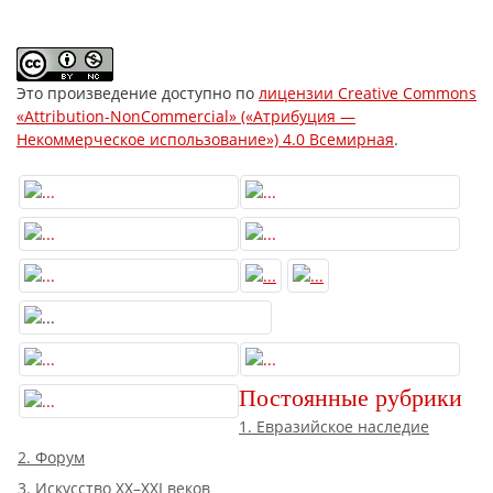
Это произведение доступно по
лицензии Creative Commons
«Attribution-NonCommercial» («Атрибуция —
Некоммерческое использование») 4.0 Всемирная
.
Постоянные рубрики
1. Евразийское наследие
2. Форум
3. Искусство XX–XXI веков