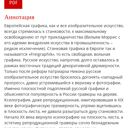
PDF
Аннотация
Европейская графика, как и все изобразительное искусство,
всегда стремилась к станковости, к максимальному
освобождению от пут прикладничества (Вильям Моррис с
его идеями внедрения искусства в промышленность –
редкое исключение). Станковая графика в Европе так и
называется «Freigraphik», то есть свободная, вольная
графика. Русское искусство, напротив, долго оставалось в
рамках восточных традиций декоративной двухмерности.
Только после реформ патриарха Никона русское
изобразительное искусство бросилось догонять «западный
прогресс», давно устремившийся к веризму и фотографии.
Именно плоскостной подоплекой русской графики и
объясняется популярность в России гравюры на дереве.
Ксилография, даже репродукционная, имитировавшая в XIX
веке фотографическую трехмерность, упрямо вцепившись
в плоскость листа, не давала разыграться духу станковости.
Начало XX века вернуло ксилографию на плоскость листа, а
эстетику репродукционной гравюры сочло безнадежным