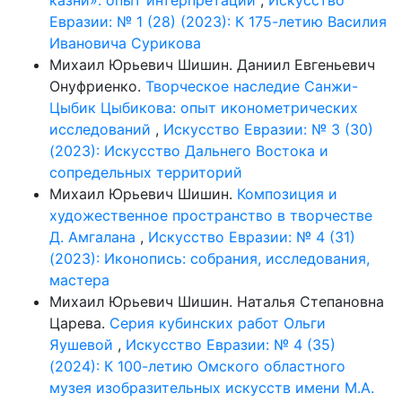
казни»: опыт интерпретации
,
Искусство
Евразии: № 1 (28) (2023): К 175-летию Василия
Ивановича Сурикова
Михаил Юрьевич Шишин. Даниил Евгеньевич
Онуфриенко.
Творческое наследие Санжи-
Цыбик Цыбикова: опыт иконометрических
исследований
,
Искусство Евразии: № 3 (30)
(2023): Искусство Дальнего Востока и
сопредельных территорий
Михаил Юрьевич Шишин.
Композиция и
художественное пространство в творчестве
Д. Амгалана
,
Искусство Евразии: № 4 (31)
(2023): Иконопись: собрания, исследования,
мастера
Михаил Юрьевич Шишин. Наталья Степановна
Царева.
Серия кубинских работ Ольги
Яушевой
,
Искусство Евразии: № 4 (35)
(2024): К 100-летию Омского областного
музея изобразительных искусств имени М.А.