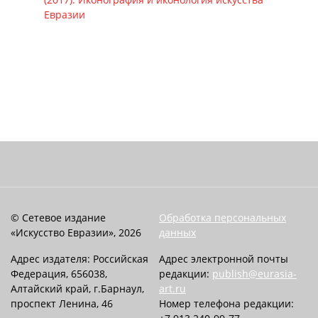
Евразии
© Сетевое издание
Обработка персональных
«Искусство Евразии», 2026
данных
Адрес издателя: Российская
Адрес электронной почты
Федерация, 656038,
редакции:
publish@eurasia-
Алтайский край, г.Барнаул,
art.ru
проспект Ленина, 46
Номер телефона редакции: