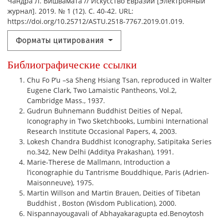
Чандра Л. Вишвамата // Искусство Евразии [Электронный
журнал]. 2019. № 1 (12). С. 40-42. URL:
https://doi.org/10.25712/ASTU.2518-7767.2019.01.019.
Форматы цитирования
Библиографические ссылки
Chu Fo P’u –sa Sheng Hsiang Tsan, reproduced in Walter
Eugene Clark, Two Lamaistic Pantheons, Vol.2,
Cambridge Mass., 1937.
Gudrun Buhnemann Buddhist Deities of Nepal,
Iconography in Two Sketchbooks, Lumbini International
Research Institute Occasional Papers, 4, 2003.
Lokesh Chandra Buddhist Iconography, Satipitaka Series
no.342, New Delhi (Additya Prakashan), 1991.
Marie-Therese de Mallmann, Introduction a
l’iconographie du Tantrisme Bouddhique, Paris (Adrien-
Maisonneuve), 1975.
Martin Willson and Martin Brauen, Deities of Tibetan
Buddhist , Boston (Wisdom Publication), 2000.
Nispannayougavali of Abhayakaragupta ed.Benoytosh