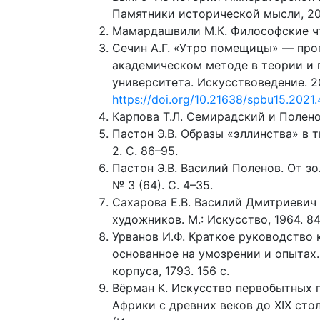
Памятники исторической мысли, 200
Мамардашвили М.К. Философские чте
Сечин А.Г. «Утро помещицы» — прог
академическом методе в теории и 
университета. Искусствоведение. 202
https://doi.org/10.21638/spbu15.2021
Карпова Т.Л. Семирадский и Поленов
Пастон Э.В. Образы «эллинства» в 
2. С. 86–95.
Пастон Э.В. Василий Поленов. От зо
№ 3 (64). С. 4–35.
Сахарова Е.В. Василий Дмитриевич
художников. М.: Искусство, 1964. 84
Урванов И.Ф. Краткое руководство 
основанное на умозрении и опытах.
корпуса, 1793. 156 с.
Вёрман К. Искусство первобытных 
Африки с древних веков до XIX стол