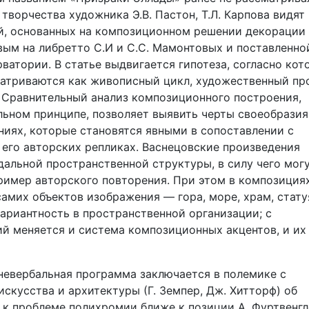
творчества художника Э.В. Пастон, Т.Л. Карпова видят 
ий, основанных на композиционном решении декорации
ым на либретто С.И и С.С. Мамонтовых и поставленно
ватории. В статье выдвигается гипотеза, согласно кот
атриваются как живописный цикл, художественный про
Сравнительный анализ композиционного построения,
ьном принципе, позволяет выявить черты своеобразия
иях, которые становятся явными в сопоставлении с
в его авторских репликах. Васнецовские произведения
альной пространственной структуры, в силу чего мог
ример авторского повторения. При этом в композиция
амих объектов изображения — гора, море, храм, стату
ариантность в пространственной организации; с
й меняется и система композиционных акцентов, и их
невербальная программа заключается в полемике с
кусства и архитектуры (Г. Земпер, Дж. Хитторф) об
к проблеме полихромии ближе к позиции А. Фуртвенгл