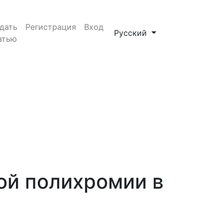
дать
Регистрация
Вход
Сменить язык. Текущий яз
Русский
атью
ой полихромии в