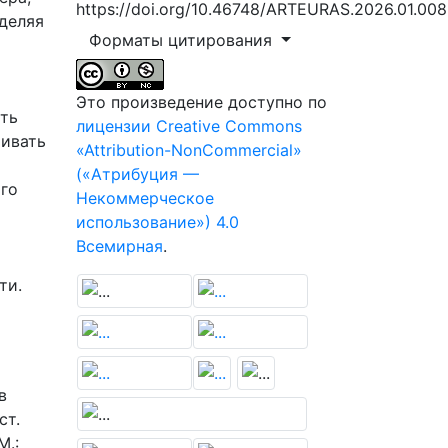
https://doi.org/10.46748/ARTEURAS.2026.01.008
деляя
Форматы цитирования
Это произведение доступно по
ить
лицензии Creative Commons
ривать
«Attribution-NonCommercial»
(«Атрибуция —
ого
Некоммерческое
использование») 4.0
Всемирная
.
ти.
в
ст.
М.: