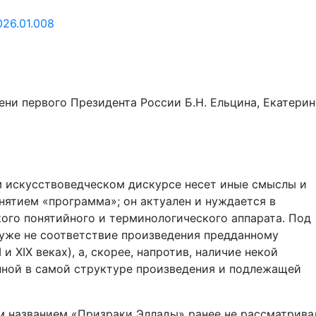
026.01.008
ни первого Президента России Б.Н. Ельцина, Екатерин
 искусствоведческом дискурсе несет иные смыслы и
онятием «программа»; он актуален и нуждается в
ого понятийного и терминологического аппарата. Под
уже не соответствие произведения предданному
 и XIX веках), а, скорее, напротив, наличие некой
ной в самой структуре произведения и подлежащей
м названием «Призраки Эллады» ранее не рассматрива