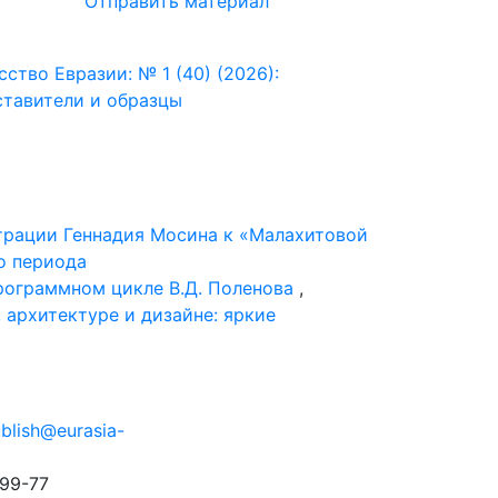
Отправить материал
сство Евразии: № 1 (40) (2026):
ставители и образцы
трации Геннадия Мосина к «Малахитовой
го периода
рограммном цикле В.Д. Поленова
,
 архитектуре и дизайне: яркие
blish@eurasia-
99-77