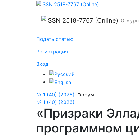
«Призраки Эллады»: рецепция античной
О жур
Подать статью
Регистрация
Вход
№ 1 (40) (2026)
,
Форум
№ 1 (40) (2026)
«Призраки Элла
программном ци