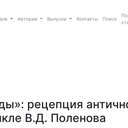
 полихромии в программном цикле В.Д. Поленова
По
нале
Авторам
Выпуски
Контакты
Поиск
ст
ды»: рецепция античн
кле В.Д. Поленова