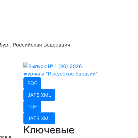
бург, Российская федерация
PDF
JATS XML
PDF
JATS XML
Ключевые
лся в