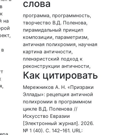
слова
в
 к
программа,
программность,
й на
творчество В.Д. Поленова,
орой
пирамидальный принцип
ект,
композиции,
параметризм,
античная полихромия,
научная
 в
картина античности,
пленэристский подход к
реконструкции античности,
ут
Как цитировать
х
я,
Мережников А. Н. «Призраки
Эллады»: рецепция античной
полихромии в программном
цикле В.Д. Поленова //
Искусство Евразии
[Электронный журнал]. 2026.
№ 1 (40). С. 142–161. URL:
ера,