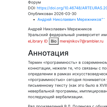
Форум
DOI:
https://doi.org/10.46748/ARTEURAS.2
Опубликован 2026-03-30
+
−
Андрей Николаевич Мережников
Андрей Николаевич Мережников
Уральский федеральный университет име
eLibrary ID
Bio
merejnikov7@rambler.ru
Аннотация
Термин «программность» в современном
коннотации, нежели те, что связаны с п
определении в рамках искусствоведческ
«программностью» сегодня понимается 
письменному тексту (как это было в XVIII
невербальной программы, имплицирован
последующей вербализации.
Ряд произведений В.Д. Поленова с общи