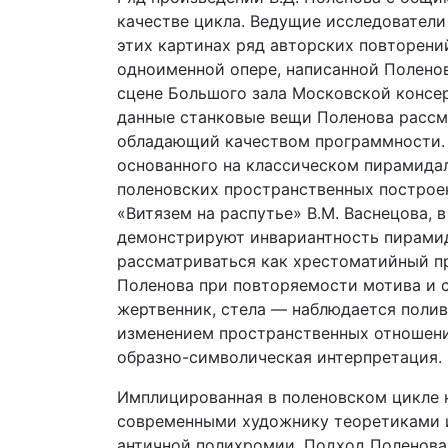
качестве цикла. Ведущие исследователи 
этих картинах ряд авторских повторен
одноименной опере, написанной Поленов
сцене Большого зала Московской консер
данные станковые вещи Поленова рассм
обладающий качеством программности. 
основанного на классическом пирамидал
поленовских пространственных построен
«Витязем на распутье» В.М. Васнецова, 
демонстрируют инвариантность пирамид
рассматриваться как хрестоматийный п
Поленова при повторяемости мотива и с
жертвенник, стела — наблюдается полив
изменением пространственных отношени
образно-символическая интерпретация.
Имплицированная в поленовском цикле 
современными художнику теоретиками ис
античной полихромии. Подход Поленова 