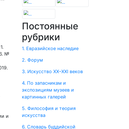
Постоянные
рубрики
1.
1. Евразийское наследие
6. №
2. Форум
019.
3. Искусство XX–XXI веков
4. По запасникам и
экспозициям музеев и
,
картинных галерей
5. Философия и теория
искусства
ии и
6. Словарь буддийской