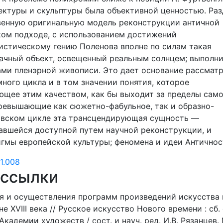
ктуры и скульптуры была объективной ценностью. Раз
твенную оригинальную модель реконструкции античной
ком подходе, с использованием достижений
истическому гению Поленова вполне по силам такая
рачный объект, освещенный реальным солнцем; выполн
ми пленэрной живописи. Это дает основание рассмат
ного цикла и в том значении понятия, которое
ающее этим качеством, как бы выходит за пределы сам
превышающие как сюжетно-фабульное, так и образно-
новском цикле эта трансцендирующая сущность —
авшейся доступной путем научной реконструкции, и
гмы европейской культуры; феномена и идеи Античнос
1.008
 ссылки
ия и осуществления программ произведений искусства 
 XVIII века // Русское искусство Нового времени : сб. 
кадемии художеств / сост. и науч. ред. И.В. Рязанцев. 