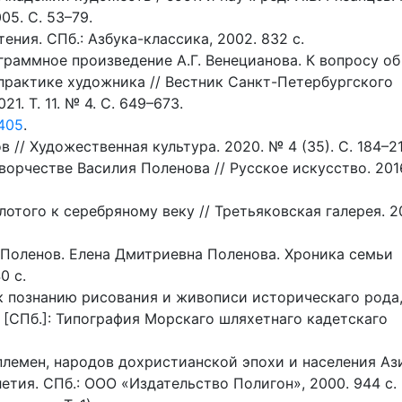
5. С. 53–79.
ния. СПб.: Азбука-классика, 2002. 832 с.
раммное произведение А.Г. Венецианова. К вопросу об
практике художника // Вестник Санкт-Петербургского
1. Т. 11. № 4. С. 649–673.
.405
.
 // Художественная культура. 2020. № 4 (35). С. 184–21
творчестве Василия Поленова // Русское искусство. 201
лотого к серебряному веку // Третьяковская галерея. 2
 Поленов. Елена Дмитриевна Поленова. Хроника семьи
0 с.
к познанию рисования и живописи историческаго рода
 [СПб.]: Типография Морскаго шляхетнаго кадетскаго
племен, народов дохристианской эпохи и населения Аз
етия. СПб.: ООО «Издательство Полигон», 2000. 944 с.