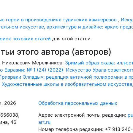
е герои в произведениях тувинских камнерезов
,
Иску
ельном искусстве, архитектуре и дизайне: яркие пред
оиск похожих статей
для этой статьи.
ьи этого автора (авторов)
ей Николаевич Мережников.
Зримый образ сказа: иллюс
о Евразии: № 1 (24) (2022): Искусство Урала советско
Призраки Эллады»: рецепция античной полихромии в п
): Художественные школы в изобразительном искусстве,
», 2026
Обработка персональных данных
 656038,
Адрес электронной почты редакции:
pu
нина, 46
art.ru
Номер телефона редакции: +7 913 240-