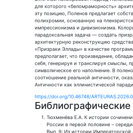
для которого «беломраморность» архите
эту позицию, Поленов предлагает собс
полихромии, основанную на пленэристс
импрессионизма и дивизионизма. Колор
парадоксальная задача — создать приз
архитектурную реконструкцию средства
«Призраки Эллады» в качестве программ
предполагает, что произведение, облад
себя, генерируя и транслируя смыслы, 
символическое его наполнение. В поле
соотношение реальной античности, оказ
Античности как эллинистической паради
https://doi.org/10.46748/ARTEURAS.2026.0
Библиографические
Тюхменёва Е.А. К истории сочинен
России в первой половине – середине
Вып. 9: Из истории Императорской А