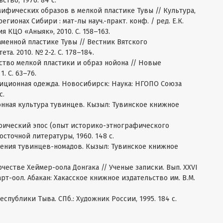
тво, 1976. 84 с.
ифических образов в мелкой пластике Тувы // Культура,
гионах Сибири : мат-лы науч.-практ. конф. / ред. Е.К.
 КЦО «Аныяк», 2010. С. 158–163.
аменной пластике Тувы // Вестник Вятского
та. 2010. № 2-2. С. 178–184.
сство мелкой пластики и образ нойона // Новые
. С. 63–76.
диционная одежда. Новосибирск: Наука: НГОПО Союза
с.
нная культура тувинцев. Кызыл: Тувинское книжное
роический эпос (опыт историко-этнографического
осточной литературы, 1960. 148 с.
рения тувинцев-номадов. Кызыл: Тувинское книжное
рчестве Хеймер-оола Донгака // Ученые записки. Вып. XXVI
. Март-оол. Абакан: Хакасское книжное издательство им. В.М.
спублики Тыва. СПб.: Художник России, 1995. 184 с.