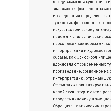
между замыслом художника и
значимости фольклорных мот
исследования определяется 
тувинских фольклорных геро
искусствоведческому анализу
приемы и стилистические осо
персонажей камнерезами, ко
интерпретаций и художествен
образы, как Оскюс-оол или Д
вдохновляют современных ту
произведение, созданное на 
интерпретацию, отражающую 
Статья также акцентирует в
малой скульптуры: автор ра
передать динамику и эмоцио
Обращаясь к эпическим геро