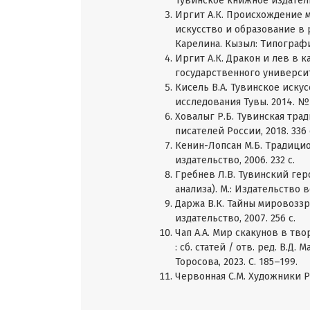
Тувинское книжное издательс
Иргит А.К. Происхождение м
искусство и образование в ре
Карелина. Кызыл: Типография
Иргит А.К. Дракон и лев в к
государственного университе
Кисель В.А. Тувинское иску
исследования Тувы. 2014. № 1
Ховалыг Р.Б. Тувинская тра
писателей России, 2018. 336 
Кенин-Лопсан М.Б. Традицио
издательство, 2006. 232 с.
Гребнев Л.В. Тувинский ге
анализа). М.: Издательство в
Даржа В.К. Тайны мировозз
издательство, 2007. 256 с.
Чап А.А. Мир скакунов в тво
: сб. статей / отв. ред. В.Д
Торосова, 2023. С. 185–199.
Червонная С.М. Художники Ре