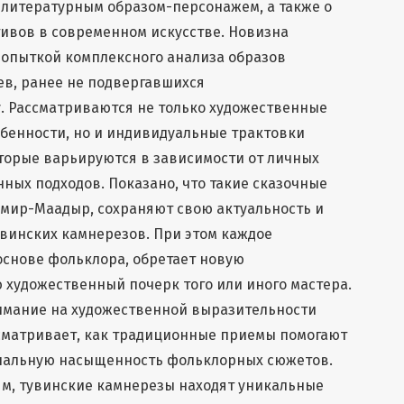
 литературным образом-персонажем, а также о
ивов в современном искусстве. Новизна
попыткой комплексного анализа образов
ев, ранее не подвергавшихся
. Рассматриваются не только художественные
бенности, но и индивидуальные трактовки
торые варьируются в зависимости от личных
ных подходов. Показано, что такие сказочные
емир-Маадыр, сохраняют свою актуальность и
винских камнерезов. При этом каждое
основе фольклора, обретает новую
художественный почерк того или иного мастера.
нимание на художественной выразительности
ссматривает, как традиционные приемы помогают
нальную насыщенность фольклорных сюжетов.
ям, тувинские камнерезы находят уникальные