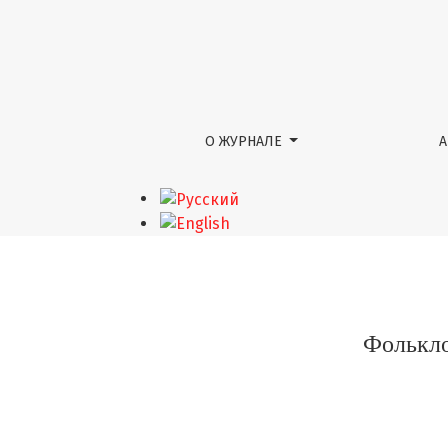
Фольклорные герои в произведениях тув
О ЖУРНАЛЕ
Фолькло