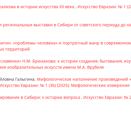
ализма в истории искусства XX века
,
Искусство Евразии: № 1 (2
и региональные выставки в Сибири от советского периода до н
чигин: «проблемы человека» и портретный жанр в современном
ных территорий
славянки» Н.М. Брюханова: к истории создания, бытования, и
узея изобразительных искусств имени М.А. Врубеля
йловна Галыгина.
Мифологическое наполнение произведений «с
Искусство Евразии: № 1 (36) (2025): Мифологические измерения
ирование в Сибири: к истории вопроса
,
Искусство Евразии: № 2