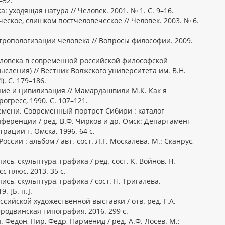
–52.
а: уходящая натура // Человек. 2001. № 1. С. 9–16.
ское, слишком постчеловеческое // Человек. 2003. № 6.
тропологизации человека // Вопросы философии. 2009.
ловека в современной российской философской
сления) // Вестник Волжского университета им. В.Н.
). С. 179–186.
ие и цивилизация // Мамардашвили М.К. Как я
гресс, 1990. С. 107–121.
емени. Современный портрет Сибири : каталог
ференции / ред. В.Ф. Чирков и др. Омск: Департамент
рации г. Омска, 1996. 64 с.
ссии : альбом / авт.-сост. Л.Г. Москалёва. М.: Сканрус,
ь, скульптура, графика / ред.-сост. К. Войнов, Н.
с плюс, 2013. 35 с.
сь, скульптура, графика / сост. Н. Тригалёва.
. [Б. п.].
ссийской художественной выставки / отв. ред. Г.А.
родвинская типография, 2016. 299 с.
 Федон, Пир, Федр, Парменид / ред. А.Ф. Лосев. М.: