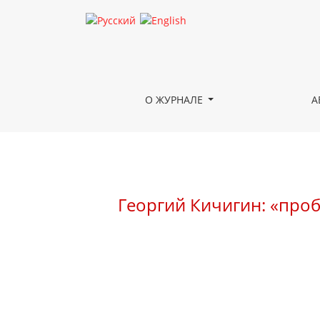
Георгий Кичигин: «проблемы человека» и пор
О ЖУРНАЛЕ
А
Георгий Кичигин: «про