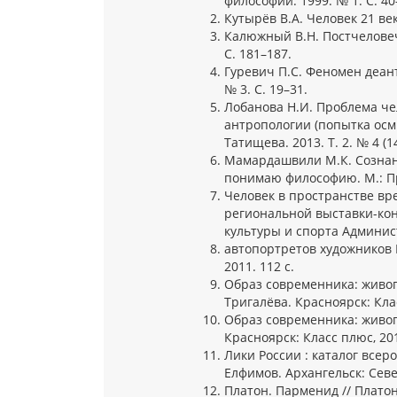
философии. 1999. № 1. С. 40
Кутырёв В.А. Человек 21 век
Калюжный В.Н. Постчеловече
С. 181–187.
Гуревич П.С. Феномен деан
№ 3. С. 19–31.
Лобанова Н.И. Проблема че
антропологии (попытка осмы
Татищева. 2013. Т. 2. № 4 (14
Мамардашвили М.К. Сознан
понимаю философию. М.: Про
Человек в пространстве вр
региональной выставки-кон
культуры и спорта Админист
автопортретов художников Ро
2011. 112 с.
Образ современника: живопис
Тригалёва. Красноярск: Клас
Образ современника: живопи
Красноярск: Класс плюс, 2019
Лики России : каталог всеро
Елфимов. Архангельск: Севе
Платон. Парменид // Платон.