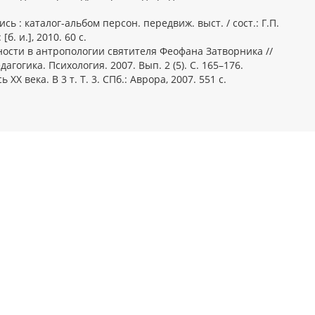
сь : каталог-альбом персон. передвиж. выст. / сост.: Г.П.
б. и.], 2010. 60 с.
ности в антропологии святителя Феофана Затворника //
агогика. Психология. 2007. Вып. 2 (5). С. 165–176.
ХХ века. В 3 т. Т. 3. СПб.: Аврора, 2007. 551 с.