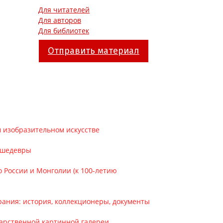
Для читателей
Для авторов
Для библиотек
Отправить материал
ом изобразительном искусстве
, шедевры
во России и Монголии (к 100-летию
брания: история, коллекционеры, документы
ударственной картинной галереи