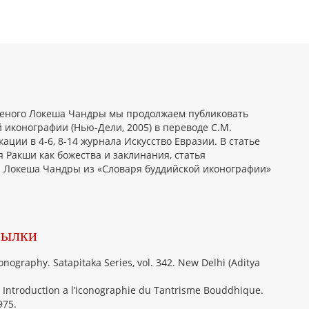
еного Локеша Чандры мы продолжаем публиковать
й иконографии (Нью-Дели, 2005) в переводе С.М.
ции в 4-6, 8-14 журнала Искусство Евразии. В статье
 Ракши как божества и заклинания, статья
и Локеша Чандры из «Словаря буддийской иконографии»
сылки
nography. Satapitaka Series, vol. 342. New Delhi (Aditya
Introduction a l’iconographie du Tantrisme Bouddhique.
975.