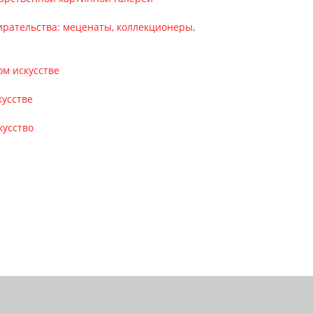
обирательства: меценаты, коллекционеры,
ом искусстве
кусстве
кусство