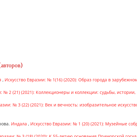
(авторов)
я
,
Искусство Евразии: № 1(16) (2020): Образ города в зарубежн
: № 2 (21) (2021): Коллекционеры и коллекции: судьбы, истории
азии: № 3 (22) (2021): Век и вечность: изобразительное искусст
рова.
Индала
,
Искусство Евразии: № 1 (20) (2021): Музейные со
вразии: № 3 (18) (2020): К 55-летию основания Приморской гос