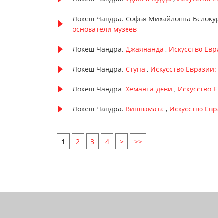
Локеш Чандра. Софья Михайловна Белоку
основатели музеев
Локеш Чандра.
Джаянанда
,
Искусство Евр
Локеш Чандра.
Ступа
,
Искусство Евразии: 
Локеш Чандра.
Хеманта-деви
,
Искусство Е
Локеш Чандра.
Вишвамата
,
Искусство Евра
1
2
3
4
>
>>