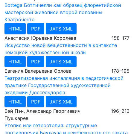
Bottega Боттичелли как образец флорентийской
мастерской живописи второй половины
Кватроченто
HTML
PDF
JATS XML
Анастасия Юрьевна Королёва
158–177
Искусство новой вещественности в контексте
немецкой художественной школы
HTML
PDF
JATS XML
Евгения Валерьевна Орлова
178–195
Театрализованная инсталляция в педагогической
практике Государственной художественной
академии Дюссельдорфа
HTML
PDF
JATS XML
Вэй Пэн, Александр Георгиевич
196–213
Пушкарев
Утопия или гетеротопия: структурные
противоречия Баухауза и неизбежность его заката