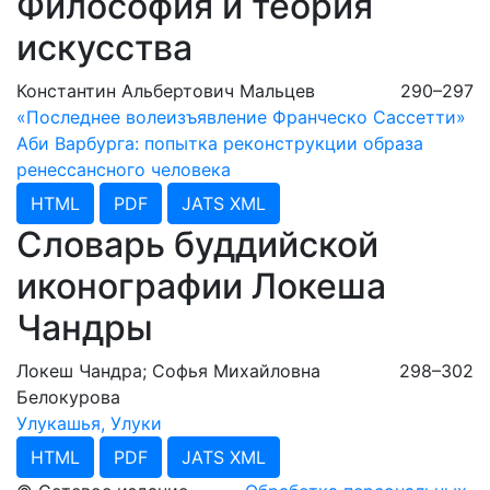
Философия и теория
искусства
Константин Альбертович Мальцев
290–297
«Последнее волеизъявление Франческо Сассетти»
Аби Варбурга: попытка реконструкции образа
ренессансного человека
HTML
PDF
JATS XML
Словарь буддийской
иконографии Локеша
Чандры
Локеш Чандра; Софья Михайловна
298–302
Белокурова
Улукашья, Улуки
HTML
PDF
JATS XML