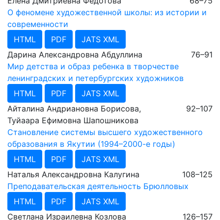
Елена Дмитриевна Федотова
68–75
О феномене художественной школы: из истории и
современности
HTML
PDF
JATS XML
Дарина Александровна Абдуллина
76–91
Мир детства и образ ребенка в творчестве
ленинградских и петербургских художников
HTML
PDF
JATS XML
Айталина Андриановна Борисова,
92–107
Туйаара Ефимовна Шапошникова
Становление системы высшего художественного
образования в Якутии (1994–2000-е годы)
HTML
PDF
JATS XML
Наталья Александровна Калугина
108–125
Преподавательская деятельность Брюлловых
HTML
PDF
JATS XML
Светлана Израилевна Козлова
126–157