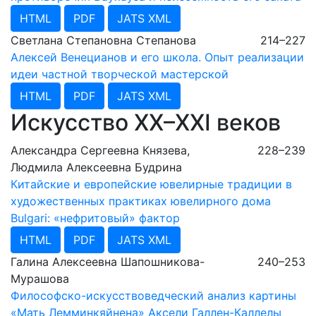
HTML
PDF
JATS XML
Светлана Степановна Степанова
214–227
Алексей Венецианов и его школа. Опыт реализации
идеи частной творческой мастерской
HTML
PDF
JATS XML
Искусство XX–XXI веков
Александра Сергеевна Князева,
228–239
Людмила Алексеевна Будрина
Китайские и европейские ювелирные традиции в
художественных практиках ювелирного дома
Bulgari: «нефритовый» фактор
HTML
PDF
JATS XML
Галина Алексеевна Шапошникова-
240–253
Мурашова
Философско-искусствоведческий анализ картины
«Мать Лемминкяйнена» Аксели Галлен-Каллелы