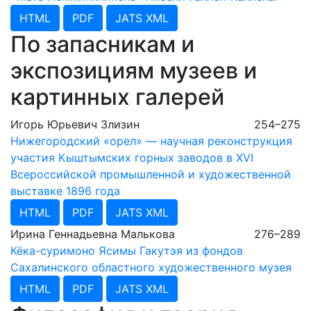
HTML
PDF
JATS XML
По запасникам и
экспозициям музеев и
картинных галерей
Игорь Юрьевич Злизин
254–275
Нижегородский «орел» — научная реконструкция
участия Кыштымских горных заводов в XVI
Всероссийской промышленной и художественной
выставке 1896 года
HTML
PDF
JATS XML
Ирина Геннадьевна Малькова
276–289
Кёка-суримоно Ясимы Гакутэя из фондов
Сахалинского областного художественного музея
HTML
PDF
JATS XML