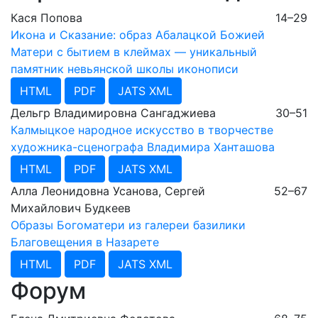
Кася Попова
14–29
Икона и Сказание: образ Абалацкой Божией
Матери с бытием в клеймах — уникальный
памятник невьянской школы иконописи
HTML
PDF
JATS XML
Дельгр Владимировна Сангаджиева
30–51
Калмыцкое народное искусство в творчестве
художника-сценографа Владимира Ханташова
HTML
PDF
JATS XML
Алла Леонидовна Усанова, Сергей
52–67
Михайлович Будкеев
Образы Богоматери из галереи базилики
Благовещения в Назарете
HTML
PDF
JATS XML
Форум