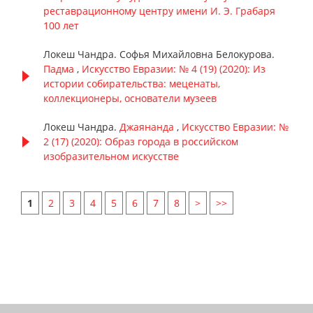
реставрационному центру имени И. Э. Грабаря
100 лет
Локеш Чандра. Софья Михайловна Белокурова.
Падма
,
Искусство Евразии: № 4 (19) (2020): Из
истории собирательства: меценаты,
коллекционеры, основатели музеев
Локеш Чандра.
Джаянанда
,
Искусство Евразии: №
2 (17) (2020): Образ города в российском
изобразительном искусстве
1
2
3
4
5
6
7
8
>
>>