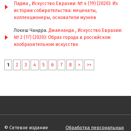
Падма
,
Искусство Евразии: № 4 (19) (2020): Из
истории собирательства: меценаты,
коллекционеры, основатели музеев
Локеш Чандра.
Джаянанда
,
Искусство Евразии:
№ 2 (17) (2020): Образ города в российском
изобразительном искусстве
1
2
3
4
5
6
7
8
>
>>
© Сетевое издание
Обработка персональных