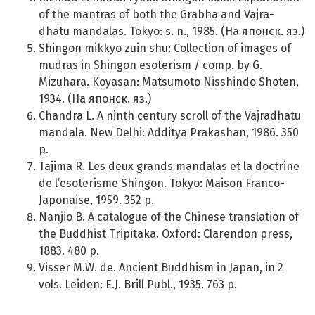
of the mantras of both the Grabha and Vajra-
dhatu mandalas. Tokyo: s. n., 1985. (На японск. яз.)
Shingon mikkyo zuin shu: Collection of images of
mudras in Shingon esoterism / comp. by G.
Mizuhara. Koyasan: Matsumoto Nisshindo Shoten,
1934. (На японск. яз.)
Chandra L. A ninth century scroll of the Vajradhatu
mandala. New Delhi: Additya Prakashan, 1986. 350
p.
Tajima R. Les deux grands mandalas et la doctrine
de l’esoterisme Shingon. Tokyo: Maison Franco-
Japonaise, 1959. 352 p.
Nanjio B. A catalogue of the Chinese translation of
the Buddhist Tripitaka. Oxford: Clarendon press,
1883. 480 p.
Visser M.W. de. Ancient Buddhism in Japan, in 2
vols. Leiden: E.J. Brill Publ., 1935. 763 p.