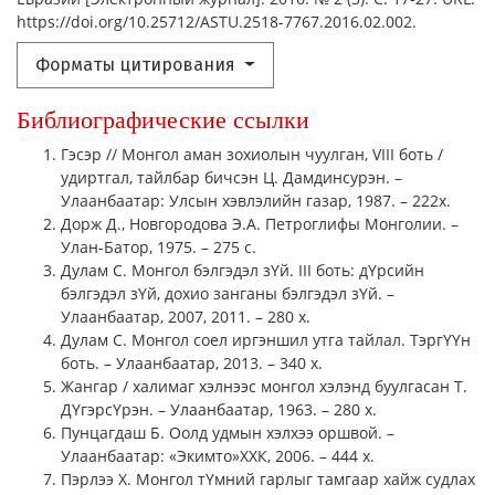
https://doi.org/10.25712/ASTU.2518-7767.2016.02.002.
Форматы цитирования
Библиографические ссылки
Гэсэр // Монгол аман зохиолын чуулган, VIII боть /
удиртгал, тайлбар бичсэн Ц. Дамдинсурэн. –
Улаанбаатар: Улсын хэвлэлийн газар, 1987. – 222х.
Дорж Д., Новгородова Э.А. Петроглифы Монголии. –
Улан-Батор, 1975. – 275 с.
Дулам С. Монгол бэлгэдэл зYй. III боть: дYрсийн
бэлгэдэл зYй, дохио занганы бэлгэдэл зYй. –
Улаанбаатар, 2007, 2011. – 280 х.
Дулам С. Монгол соел иргэншил утга тайлал. ТэргYYн
боть. – Улаанбаатар, 2013. – 340 х.
Жангар / халимаг хэлнээс монгол хэлэнд буулгасан Т.
ДYгэрсYрэн. – Улаанбаатар, 1963. – 280 х.
Пунцагдаш Б. Ooлд удмын хэлхээ оршвой. –
Улаанбаатар: «Экимто»ХХК, 2006. – 444 х.
Пэрлээ Х. Монгол тYмний гарлыг тамгаар хайж судлах