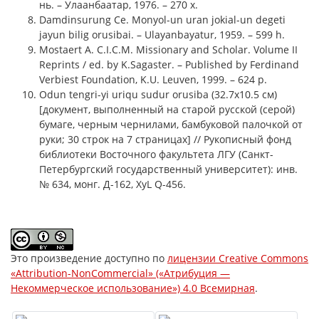
нь. – Улаанбаатар, 1976. – 270 х.
Damdinsurung Ce. Monyol-un uran jokial-un degeti
jayun bilig orusibai. – Ulayanbayatur, 1959. – 599 h.
Mostaert A. C.I.C.M. Missionary and Scholar. Volume II
Reprints / ed. by K.Sagaster. – Published by Ferdinand
Verbiest Foundation, K.U. Leuven, 1999. – 624 p.
Odun tengri-yi uriqu sudur orusiba (32.7x10.5 см)
[документ, выполненный на старой русской (серой)
бумаге, черным чернилами, бамбуковой палочкой от
руки; 30 строк на 7 страницах] // Рукописный фонд
библиотеки Восточного факультета ЛГУ (Санкт-
Петербургский государственный университет): инв.
№ 634, монг. Д-162, XyL Q-456.
Это произведение доступно по
лицензии Creative Commons
«Attribution-NonCommercial» («Атрибуция —
Некоммерческое использование») 4.0 Всемирная
.