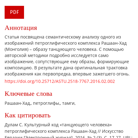
PDF
Аннотация
Статья посвящена семантическому анализу одного из
изображений петроглифического комплекса Рашаан-Хад
(Монголия) – образу танцующего человека. С помощью
авторской методики подробно исследуется само
изображение, сопутствующие ему образы, формирующие
композицию. В результате дана оригинальная трактовка
изображения как первопредка, впервые зажегшего огонь.
https://doi.org/10.25712/ASTU.2518-7767.2016.02.002
Ключевые слова
Рашаан-Хад,
петроглифы,
тамги,
Как цитировать
Дулам С. Культурный код «танцующего человека»
петроглифического комплекса Рашаан-Хад // Искусство
Евразии [Электронный журнал]. 2016. № 2 (3). С. 17-27. URL: