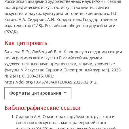
Российская академия художественных наук (РАХН),
секция
полиграфических искусств,
искусство книги,
синтез
искусства и науки,
культурно-исторический анализ,
П.С.
Коган,
А.А. Сидоров,
А.И. Кондратьев,
Государственное
издательство (ГИЗ),
Российское общество друзей книги
(РОДК),
Как цитировать
Батаева Е. Э., Любецкий В. А. К вопросу о создании секции
полиграфических искусств Российской академии
художественных наук: предпосылки, задачи, ключевые
фигуры // Искусство Евразии [Электронный журнал]. 2026.
№ 2 (41). С. 200–215. URL:
https://doi.org/10.46748/ARTEURAS.2026.02.012.
Форматы цитирования
Библиографические ссылки
Сидоров А.А. О мастерах зарубежного, русского и
советского искусства : мастера европейского
искусства XV–XX вв. : мастера русской и советской