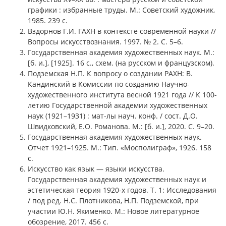
графики : избранные труды. М.: Советский художник,
1985. 239 с.
Вздорнов Г.И. ГАХН в контексте современной науки //
Вопросы искусствознания. 1997. № 2. С. 5–6.
Государственная академия художественных наук. М.:
[б. и.], [1925]. 16 с., схем. (на русском и французском).
Подземская Н.П. К вопросу о создании РАХН: В.
Кандинский в Комиссии по созданию Научно-
художественного института весной 1921 года // К 100-
летию Государственной академии художественных
наук (1921–1931) : мат-лы науч. конф. / сост. Д.О.
Швидковский, Е.О. Романова. М.: [б. и.], 2020. С. 9–20.
Государственная академия художественных наук.
Отчет 1921–1925. М.: Тип. «Мосполиграф», 1926. 158
с.
Искусство как язык — языки искусства.
Государственная академия художественных наук и
эстетическая теория 1920-х годов. Т. 1: Исследования
/ под ред. Н.С. Плотникова, Н.П. Подземской, при
участии Ю.Н. Якименко. М.: Новое литературное
обозрение, 2017. 456 с.