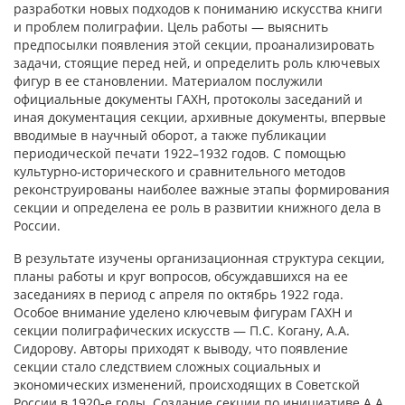
разработки новых подходов к пониманию искусства книги
и проблем полиграфии. Цель работы — выяснить
предпосылки появления этой секции, проанализировать
задачи, стоящие перед ней, и определить роль ключевых
фигур в ее становлении. Материалом послужили
официальные документы ГАХН, протоколы заседаний и
иная документация секции, архивные документы, впервые
вводимые в научный оборот, а также публикации
периодической печати 1922–1932 годов. С помощью
культурно-исторического и сравнительного методов
реконструированы наиболее важные этапы формирования
секции и определена ее роль в развитии книжного дела в
России.
В результате изучены организационная структура секции,
планы работы и круг вопросов, обсуждавшихся на ее
заседаниях в период с апреля по октябрь 1922 года.
Особое внимание уделено ключевым фигурам ГАХН и
секции полиграфических искусств — П.С. Когану, А.А.
Сидорову. Авторы приходят к выводу, что появление
секции стало следствием сложных социальных и
экономических изменений, происходящих в Советской
России в 1920-е годы. Создание секции по инициативе А.А.