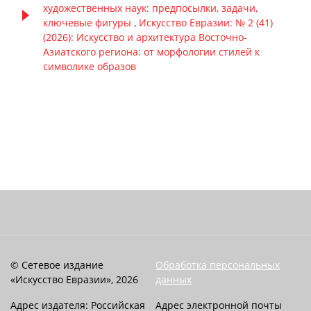
художественных наук: предпосылки, задачи,
ключевые фигуры
,
Искусство Евразии: № 2 (41)
(2026): Искусство и архитектура Восточно-
Азиатского региона: от морфологии стилей к
символике образов
© Сетевое издание
Обработка персональных
«Искусство Евразии», 2026
данных
Адрес издателя: Российская
Адрес электронной почты