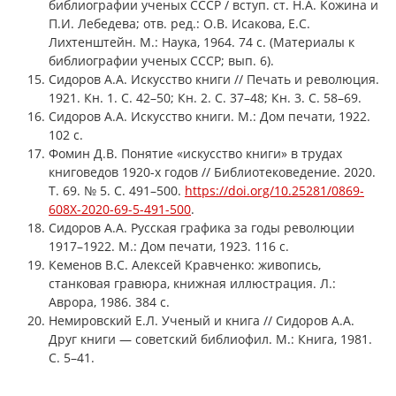
библиографии ученых СССР / вступ. ст. Н.А. Кожина и
П.И. Лебедева; отв. ред.: О.В. Исакова, Е.С.
Лихтенштейн. М.: Наука, 1964. 74 с. (Материалы к
библиографии ученых СССР; вып. 6).
Сидоров А.А. Искусство книги // Печать и революция.
1921. Кн. 1. С. 42–50; Кн. 2. С. 37–48; Кн. 3. С. 58–69.
Сидоров А.А. Искусство книги. М.: Дом печати, 1922.
102 с.
Фомин Д.В. Понятие «искусство книги» в трудах
книговедов 1920-х годов // Библиотековедение. 2020.
Т. 69. № 5. С. 491–500.
https://doi.org/10.25281/0869-
608X-2020-69-5-491-500
.
Сидоров А.А. Русская графика за годы революции
1917–1922. М.: Дом печати, 1923. 116 с.
Кеменов В.С. Алексей Кравченко: живопись,
станковая гравюра, книжная иллюстрация. Л.:
Аврора, 1986. 384 с.
Немировский Е.Л. Ученый и книга // Сидоров А.А.
Друг книги — советский библиофил. М.: Книга, 1981.
С. 5–41.