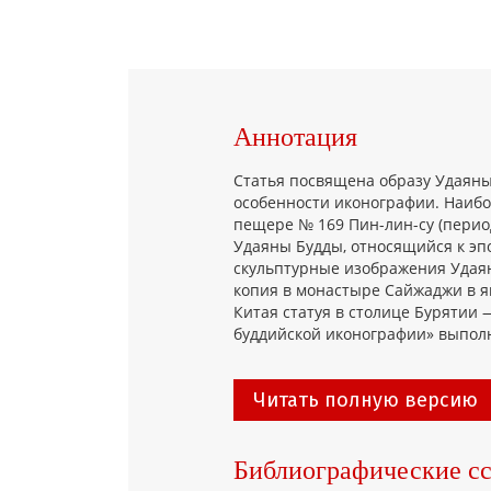
Аннотация
Статья посвящена образу Удаяны
особенности иконографии. Наибо
пещере № 169 Пин-лин-су (период
Удаяны Будды, относящийся к эпо
скульптурные изображения Удаян
копия в монастыре Сайжаджи в яп
Китая статуя в столице Бурятии
буддийской иконографии» выполн
Читать полную версию
Библиографические с