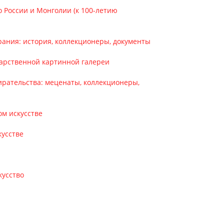
во России и Монголии (к 100-летию
брания: история, коллекционеры, документы
ударственной картинной галереи
обирательства: меценаты, коллекционеры,
ом искусстве
кусстве
кусство