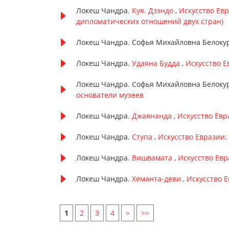
Локеш Чандра.
Куя. Дзэндо
,
Искусство Евр
дипломатических отношений двух стран)
Локеш Чандра. Софья Михайловна Белоку
Локеш Чандра.
Удаяна Будда
,
Искусство Е
Локеш Чандра. Софья Михайловна Белоку
основатели музеев
Локеш Чандра.
Джаянанда
,
Искусство Евр
Локеш Чандра.
Ступа
,
Искусство Евразии: 
Локеш Чандра.
Вишвамата
,
Искусство Евра
Локеш Чандра.
Хеманта-деви
,
Искусство Е
1
2
3
4
>
>>