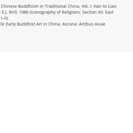
Chinese Buddhism in Traditional China. Vol. I: Han to Liao;
: E.J. Brill, 1986 (Iconography of Religions; Section XII: East
I–II).
for Early Buddhist Art in China. Ascona: Artibus Asiae