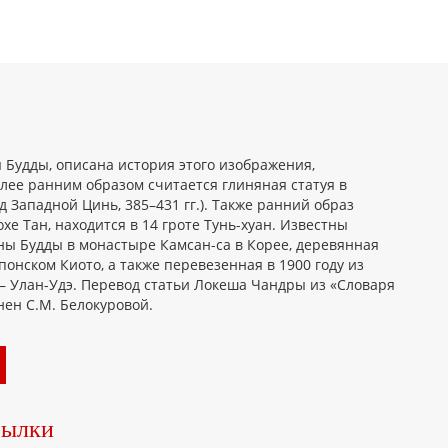
 Будды, описана история этого изображения,
лее ранним образом считается глиняная статуя в
 Западной Цинь, 385–431 гг.). Также ранний образ
хе Тан, находится в 14 гроте Тунь-хуан. Известны
ы Будды в монастыре Камсан-са в Корее, деревянная
онском Киото, а также перевезенная в 1900 году из
 — Улан-Удэ. Перевод статьи Локеша Чандры из «Словаря
ен С.М. Белокуровой.
сылки