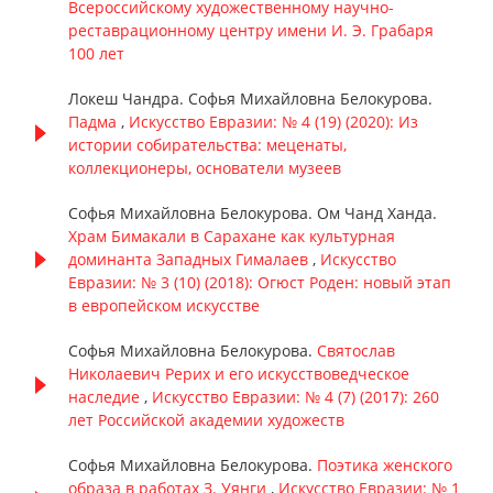
Всероссийскому художественному научно-
реставрационному центру имени И. Э. Грабаря
100 лет
Локеш Чандра. Софья Михайловна Белокурова.
Падма
,
Искусство Евразии: № 4 (19) (2020): Из
истории собирательства: меценаты,
коллекционеры, основатели музеев
Софья Михайловна Белокурова. Ом Чанд Ханда.
Храм Бимакали в Сарахане как культурная
доминанта Западных Гималаев
,
Искусство
Евразии: № 3 (10) (2018): Огюст Роден: новый этап
в европейском искусстве
Софья Михайловна Белокурова.
Святослав
Николаевич Рерих и его искусствоведческое
наследие
,
Искусство Евразии: № 4 (7) (2017): 260
лет Российской академии художеств
Софья Михайловна Белокурова.
Поэтика женского
образа в работах З. Уянги
,
Искусство Евразии: № 1