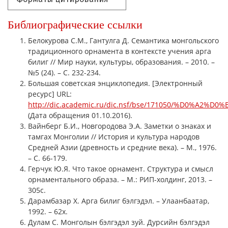
Библиографические ссылки
Белокурова С.М., Гантулга Д. Семантика монгольского
традиционного орнамента в контексте учения арга
билиг // Мир науки, культуры, образования. – 2010. –
№5 (24). – С. 232-234.
Большая советская энциклопедия. [Электронный
ресурс] URL:
http://dic.academic.ru/dic.nsf/bse/171050/%D0%A2
(Дата обращения 01.10.2016).
Вайнберг Б.И., Новгородова Э.А. Заметки о знаках и
тамгах Монголии // История и культура народов
Средней Азии (древность и средние века). – М., 1976.
– С. 66-179.
Герчук Ю.Я. Что такое орнамент. Структура и смысл
орнаментального образа. – М.: РИП-холдинг, 2013. –
305с.
Дарамбазар Х. Арга билиг бэлгэдэл. – Улаанбаатар,
1992. – 62х.
Дулам С. Монголын бэлгэдэл зуй. Дyрсийн бэлгэдэл