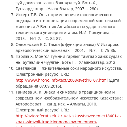
зyй дохио зангааны бэлгэдэл зyй. Боть-Х.,
Гутгаардэвтэр. –Улаанбаатар, 2007. – 280х.
Иккерт Т.В. Опыт применения иконологического
подхода в интерпретации современной монгольской
живописи // Вестник Алтайского государственного
технического университета им. И.И. Ползунова. –
2015. – №1-2. – С. 84-87.
Ольховский В.С. Тамга (к функции знака) // Историко-
археологический альманах. – 2001. – №7. – С.75-86.
Пэрлээ Х. Монгол тумний гарлыг тамгаар хайж судлах
нь. Бутээлийн чуулган. Боть-II. –Улаанбаатар, 2012.
Светланов Г. Живительные соки народного искусства.
[Электронный ресурс] URL:
http://www.hrono.info/text/2008/svetl10_07.html
(Дата
обращения 07.09.2016).
Таниева Ж. К. Знаки и символы в традиционном и
современном изобразительном искусстве Казахстана:
Автореферат … канд. иск. – Алматы, 2010.
[Электронный ресурс] URL:
http://avtoreferat.seluk.ru/at-iskusstvovedenie/18461-1-
znaki-simvoli-tradicionnom-sovremennom-