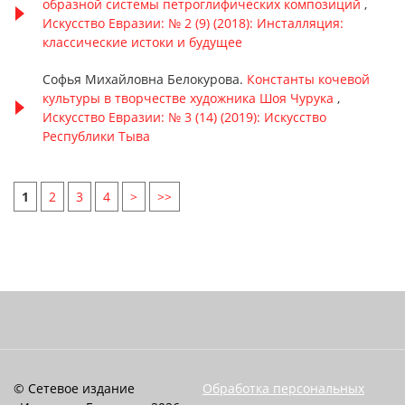
образной системы петроглифических композиций
,
Искусство Евразии: № 2 (9) (2018): Инсталляция:
классические истоки и будущее
Софья Михайловна Белокурова.
Константы кочевой
культуры в творчестве художника Шоя Чурука
,
Искусство Евразии: № 3 (14) (2019): Искусство
Республики Тыва
1
2
3
4
>
>>
© Сетевое издание
Обработка персональных