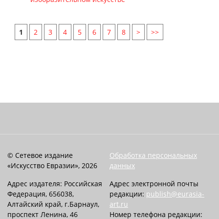
1
2
3
4
5
6
7
8
>
>>
© Сетевое издание
Обработка персональных
«Искусство Евразии», 2026
данных
Адрес издателя: Российская
Адрес электронной почты
Федерация, 656038,
редакции:
publish@eurasia-
Алтайский край, г.Барнаул,
art.ru
проспект Ленина, 46
Номер телефона редакции: