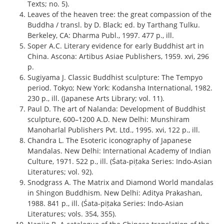
Texts; no. 5).
Leaves of the heaven tree: the great compassion of the
Buddha / transl. by D. Black; ed. by Tarthang Tulku.
Berkeley, CA: Dharma Publ., 1997. 477 p., ill.
Soper A.C. Literary evidence for early Buddhist art in
China. Ascona: Artibus Asiae Publishers, 1959. xvi, 296
p.
Sugiyama J. Classic Buddhist sculpture: The Tempyo
period. Tokyo; New York: Kodansha International, 1982.
230 p., ill. (Japanese Arts Library; vol. 11).
Paul D. The art of Nalanda: Development of Buddhist
sculpture, 600–1200 A.D. New Delhi: Munshiram
Manoharlal Publishers Pvt. Ltd., 1995. xvi, 122 p., ill.
Chandra L. The Esoteric iconography of Japanese
Mandalas. New Delhi: International Academy of Indian
Culture, 1971. 522 p., ill. (Śata-piṭaka Series: Indo-Asian
Literatures; vol. 92).
Snodgrass A. The Matrix and Diamond World mandalas
in Shingon Buddhism. New Delhi: Aditya Prakashan,
1988. 841 p., ill. (Śata-piṭaka Series: Indo-Asian
Literatures; vols. 354, 355).