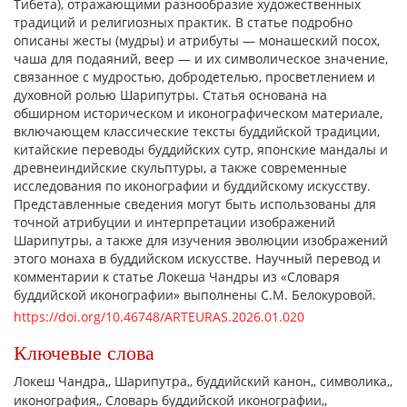
Тибета), отражающими разнообразие художественных
традиций и религиозных практик. В статье подробно
описаны жесты (мудры) и атрибуты — монашеский посох,
чаша для подаяний, веер — и их символическое значение,
связанное с мудростью, добродетелью, просветлением и
духовной ролью Шарипутры. Статья основана на
обширном историческом и иконографическом материале,
включающем классические тексты буддийской традиции,
китайские переводы буддийских сутр, японские мандалы и
древнеиндийские скульптуры, а также современные
исследования по иконографии и буддийскому искусству.
Представленные сведения могут быть использованы для
точной атрибуции и интерпретации изображений
Шарипутры, а также для изучения эволюции изображений
этого монаха в буддийском искусстве. Научный перевод и
комментарии к статье Локеша Чандры из «Словаря
буддийской иконографии» выполнены С.М. Белокуровой.
https://doi.org/10.46748/ARTEURAS.2026.01.020
Ключевые слова
Локеш Чандра,
Шарипутра,
буддийский канон,
символика,
иконография,
Словарь буддийской иконографии,