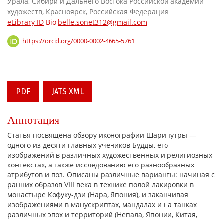
Урала, Сибири и Дальнего Востока Российской академии
художеств, Красноярск, Российская Федерация
eLibrary ID
Bio
belle.sonet312@gmail.com
https://orcid.org/0000-0002-4665-5761
PDF
JATS XML
Аннотация
Статья посвящена обзору иконографии Шарипутры —
одного из десяти главных учеников Будды, его
изображений в различных художественных и религиозных
контекстах, а также исследованию его разнообразных
атрибутов и поз. Описаны различные варианты: начиная с
ранних образов VIII века в технике полой лакировки в
монастыре Кофуку-дзи (Нара, Япония), и заканчивая
изображениями в манускриптах, мандалах и на танках
различных эпох и территорий (Непала, Японии, Китая,