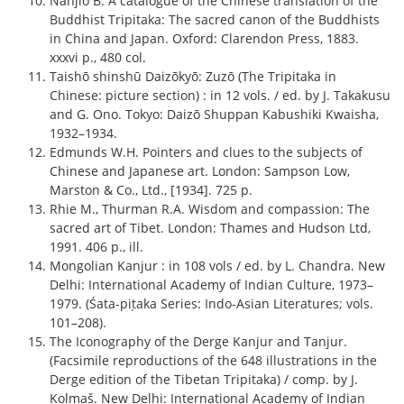
Nanjio B. A catalogue of the Chinese translation of the
Buddhist Tripitaka: The sacred canon of the Buddhists
in China and Japan. Oxford: Clarendon Press, 1883.
xxxvi p., 480 col.
Taishō shinshū Daizōkyō: Zuzō (The Tripitaka in
Chinese: picture section) : in 12 vols. / ed. by J. Takakusu
and G. Ono. Tokyo: Daizō Shuppan Kabushiki Kwaisha,
1932–1934.
Edmunds W.H. Pointers and clues to the subjects of
Chinese and Japanese art. London: Sampson Low,
Marston & Co., Ltd., [1934]. 725 p.
Rhie M., Thurman R.A. Wisdom and compassion: The
sacred art of Tibet. London: Thames and Hudson Ltd,
1991. 406 p., ill.
Mongolian Kanjur : in 108 vols / ed. by L. Chandra. New
Delhi: International Academy of Indian Culture, 1973–
1979. (Śata-piṭaka Series: Indo-Asian Literatures; vols.
101–208).
The Iconography of the Derge Kanjur and Tanjur.
(Facsimile reproductions of the 648 illustrations in the
Derge edition of the Tibetan Tripitaka) / comp. by J.
Kolmaš. New Delhi: International Academy of Indian