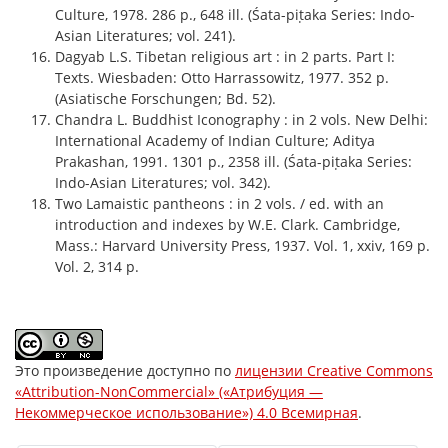
Culture, 1978. 286 p., 648 ill. (Śata-piṭaka Series: Indo-
Asian Literatures; vol. 241).
Dagyab L.S. Tibetan religious art : in 2 parts. Part I:
Texts. Wiesbaden: Otto Harrassowitz, 1977. 352 p.
(Asiatische Forschungen; Bd. 52).
Chandra L. Buddhist Iconography : in 2 vols. New Delhi:
International Academy of Indian Culture; Aditya
Prakashan, 1991. 1301 p., 2358 ill. (Śata-piṭaka Series:
Indo-Asian Literatures; vol. 342).
Two Lamaistic pantheons : in 2 vols. / ed. with an
introduction and indexes by W.E. Clark. Cambridge,
Mass.: Harvard University Press, 1937. Vol. 1, xxiv, 169 p.
Vol. 2, 314 p.
Это произведение доступно по
лицензии Creative Commons
«Attribution-NonCommercial» («Атрибуция —
Некоммерческое использование») 4.0 Всемирная
.