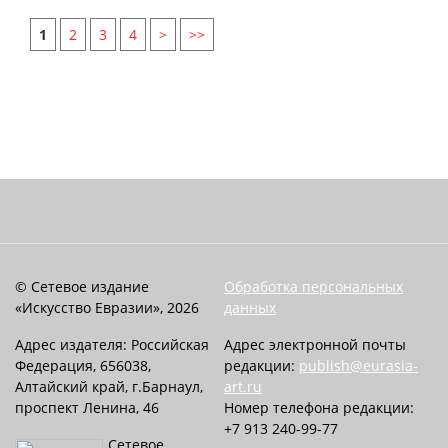
1
2
3
4
>
>>
© Сетевое издание
Обработка персональных
«Искусство Евразии», 2026
данных
Адрес издателя: Российская
Адрес электронной почты
Федерация, 656038,
редакции:
publish@eurasia-
Алтайский край, г.Барнаул,
art.ru
проспект Ленина, 46
Номер телефона редакции:
+7 913 240-99-77
Сетевое