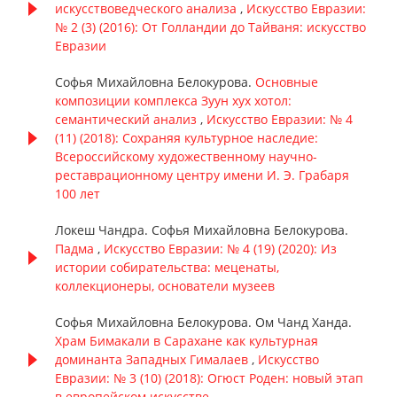
искусствоведческого анализа
,
Искусство Евразии:
№ 2 (3) (2016): От Голландии до Тайваня: искусство
Евразии
Софья Михайловна Белокурова.
Основные
композиции комплекса Зуун хух хотол:
семантический анализ
,
Искусство Евразии: № 4
(11) (2018): Сохраняя культурное наследие:
Всероссийскому художественному научно-
реставрационному центру имени И. Э. Грабаря
100 лет
Локеш Чандра. Софья Михайловна Белокурова.
Падма
,
Искусство Евразии: № 4 (19) (2020): Из
истории собирательства: меценаты,
коллекционеры, основатели музеев
Софья Михайловна Белокурова. Ом Чанд Ханда.
Храм Бимакали в Сарахане как культурная
доминанта Западных Гималаев
,
Искусство
Евразии: № 3 (10) (2018): Огюст Роден: новый этап
в европейском искусстве