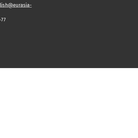
lish@eurasia-
-77