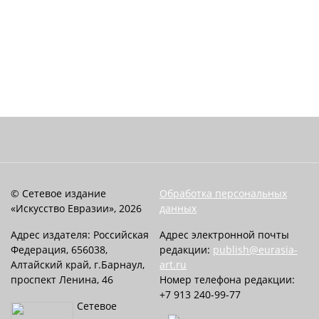
© Сетевое издание
Обработка персональных
«Искусство Евразии», 2026
данных
Адрес издателя: Российская
Адрес электронной почты
Федерация, 656038,
редакции:
publish@eurasia-
Алтайский край, г.Барнаул,
art.ru
проспект Ленина, 46
Номер телефона редакции:
+7 913 240-99-77
Сетевое