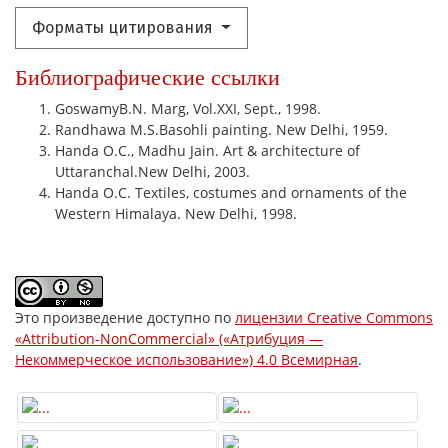
Форматы цитирования
Библиографические ссылки
GoswamyB.N. Marg, Vol.XXI, Sept., 1998.
Randhawa M.S.Basohli painting. New Delhi, 1959.
Handa O.C., Madhu Jain. Art & architecture of
Uttaranchal.New Delhi, 2003.
Handa O.C. Textiles, costumes and ornaments of the
Western Himalaya. New Delhi, 1998.
Это произведение доступно по
лицензии Creative Commons
«Attribution-NonCommercial» («Атрибуция —
Некоммерческое использование») 4.0 Всемирная
.