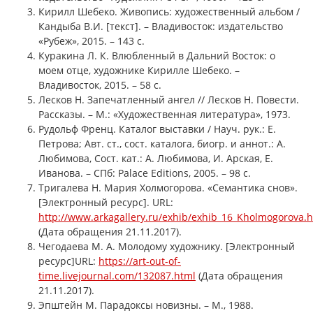
Кирилл Шебеко. Живопись: художественный альбом /
Кандыба В.И. [текст]. – Владивосток: издательство
«Рубеж», 2015. – 143 с.
Куракина Л. К. Влюбленный в Дальний Восток: о
моем отце, художнике Кирилле Шебеко. –
Владивосток, 2015. – 58 с.
Лесков Н. Запечатленный ангел // Лесков Н. Повести.
Рассказы. – М.: «Художественная литература», 1973.
Рудольф Френц. Каталог выставки / Науч. рук.: Е.
Петрова; Авт. ст., сост. каталога, биогр. и аннот.: А.
Любимова, Сост. кат.: А. Любимова, И. Арская, Е.
Иванова. – СПб: Palace Editions, 2005. – 98 с.
Тригалева Н. Мария Холмогорова. «Семантика снов».
[Электронный ресурс]. URL:
http://www.arkagallery.ru/exhib/exhib_16_Kholmogorova.
(Дата обращения 21.11.2017).
Чегодаева М. А. Молодому художнику. [Электронный
ресурс]URL:
https://art-out-of-
time.livejournal.com/132087.html
(Дата обращения
21.11.2017).
Эпштейн М. Парадоксы новизны. – М., 1988.