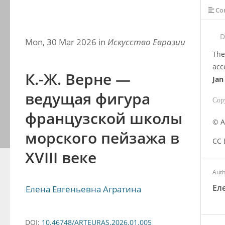
Con
D
Mon, 30 Mar 2026 in
Искусство Евразии
The
acc
К.-Ж. Верне —
Jan
ведущая фигура
Cop
французской школы
© А
морского пейзажа в
CC 
XVIII веке
Aut
Ел
Елена Евгеньевна Агратина
DOI:
10.46748/ARTEURAS.2026.01.005