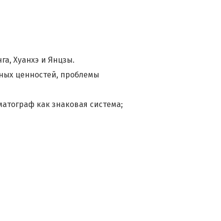
га, Хуанхэ и Янцзы.
рных ценностей, проблемы
матограф как знаковая система;