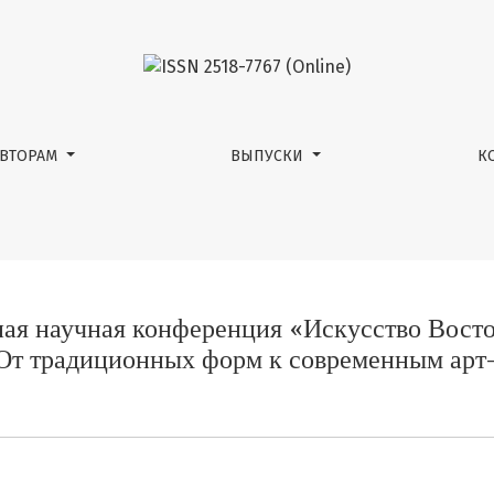
кусство Востока и Восток в искусстве. От традиционны
АВТОРАМ
ВЫПУСКИ
К
я научная конференция «Искусство Восто
 От традиционных форм к современным арт