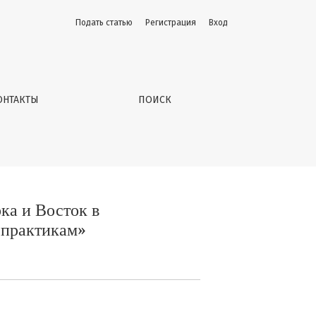
Подать статью
Регистрация
Вход
х форм к современным арт-практикам»
ОНТАКТЫ
ПОИСК
ка и Восток в
-практикам»