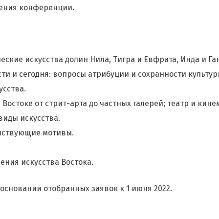
ения конференции.
еские искусства долин Нила, Тигра и Евфрата, Инда и Ган
ти и сегодня: вопросы атрибуции и сохранности культу
сства.
остоке от стрит-арта до частных галерей; театр и кине
иды искусства.
нствующие мотивы.
.
ения искусства Востока.
сновании отобранных заявок к 1 июня 2022.