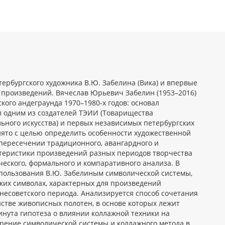
ербургского художника В.Ю. Забелина (Вика) и впервые
о произведений. Вячеслав Юрьевич Забелин (1953–2016)
ого андеграунда 1970–1980-х годов: основал
л одним из создателей ТЭИИ (Товарищества
ьного искусства) и первых независимых петербургских
ято с целью определить особенности художественной
 пересечении традиционного, авангардного и
актеристики произведений разных периодов творчества
еского, формального и компаративного анализа. В
пользования В.Ю. Забелиным символической системы,
ских символах, характерных для произведений
есоветского периода. Анализируется способ сочетания
стве живописных полотен, в основе которых лежит
инута гипотеза о влиянии коллажной техники на
рение символической системы и коллажного метода в