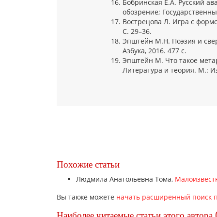
Бобринская Е.А. Русский ав
обозрение; Государственный
Вострецова Л. Игра с формой 
С. 29–36.
Эпштейн М.Н. Поэзия и све
Азбука, 2016. 477 с.
Эпштейн М. Что такое мета
Литература и теория. М.: Из
Похожие статьи
Людмила Анатольевна Тома,
Малоизвест
Вы также можете
начать расширенный поиск п
Наиболее читаемые статьи этого автора 