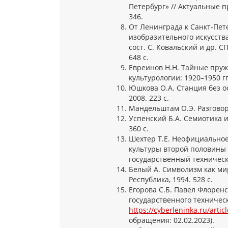
Петербург» // Актуальные п
346.
От Ленинграда к Санкт-Пет
изобразительного искусства
сост. С. Ковальский и др. С
648 с.
Евреинов Н.Н. Тайные пружи
культурологии: 1920–1950 гг.
Юшкова О.А. Станция без ос
2008. 223 с.
Мандельштам О.Э. Разговор о
Успенский Б.А. Семиотика и
360 с.
Шехтер Т.Е. Неофициальное
культуры второй половины X
государственный технически
Белый А. Символизм как миро
Республика, 1994. 528 с.
Егорова С.Б. Павел Флоренс
государственного техническо
https://cyberleninka.ru/arti
обращения: 02.02.2023).