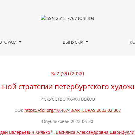
ургского художника Вика (В.Ю. Забелина)
ВТОРАМ
ВЫПУСКИ
К
№ 2 (29) (2023)
ной стратегии петербургского художн
ИСКУССТВО XX–XXI ВЕКОВ
DOI:
https://doi.org/10.46748/ARTEURAS.2023.02.007
Опубликован 2023-06-30
+
гдан Валерьевич Хилько
Василиса Александровна Шарифулли