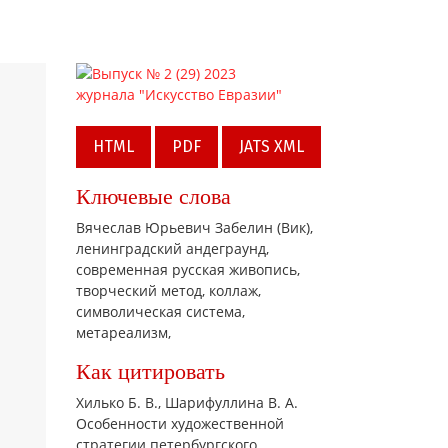
HTML
PDF
JATS XML
Ключевые слова
Вячеслав Юрьевич Забелин (Вик),
ленинградский андеграунд,
современная русская живопись,
творческий метод,
коллаж,
символическая система,
метареализм,
Как цитировать
Хилько Б. В., Шарифуллина В. А.
Особенности художественной
стратегии петербургского