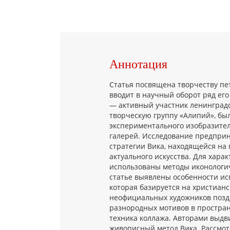
Аннотация
Статья посвящена творчеству пет
вводит в научный оборот ряд ег
— активный участник ленинградск
творческую группу «Алипий», бы
экспериментального изобразител
галерей. Исследование предприн
стратегии Вика, находящейся на
актуального искусства. Для хар
использованы методы иконологич
статье выявлены особенности ис
которая базируется на христиан
неофициальных художников поздн
разнородных мотивов в простран
техника коллажа. Авторами выдв
живописный метод Вика. Рассмот