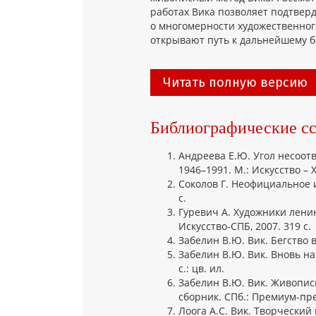
работах Вика позволяет подтвер
о многомерности художественног
открывают путь к дальнейшему б
Читать полную версию
Библиографические с
Андреева Е.Ю. Угол несоот
1946–1991. М.: Искусство – XX
Соколов Г. Неофициальное и
с.
Гуревич А. Художники лени
Искусство-СПБ, 2007. 319 с.
Забелин В.Ю. Вик. Бегство в 
Забелин В.Ю. Вик. Вновь на
с.: цв. ил.
Забелин В.Ю. Вик. Живопись,
сборник. СПб.: Премиум-пресс
Лоога А.С. Вик. Творческий