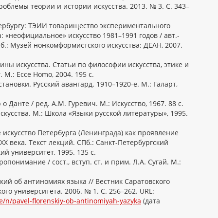
роблемы теории и истории искусства. 2013. № 3. С. 343–
ербургу: ТЭИИ товарищество экспериментального
: «неофициальное» искусство 1981–1991 годов / авт.-
Пб.: Музей нонкомформистского искусства: ДЕАН, 2007.
ны искусства. Статьи по философии искусства, этике и
 М.: Ecce Homo, 2004. 195 с.
тановки. Русский авангард. 1910–1920-е. М.: Галарт,
 Данте / ред. А.М. Гуревич. М.: Искусство, 1967. 88 с.
скусства. М.: Школа «Языки русской литературы», 1995.
 искусство Петербурга (Ленинграда) как проявление
X века. Текст лекций. СПб.: Санкт-Петербургский
й университет, 1995. 135 с.
понимание / сост., вступ. ст. и прим. Л.А. Сугай. М.:
кий об антиномиях языка // Вестник Саратовского
го университета. 2006. № 1. С. 256–262. URL:
cle/n/pavel-florenskiy-ob-antinomiyah-yazyka
(дата