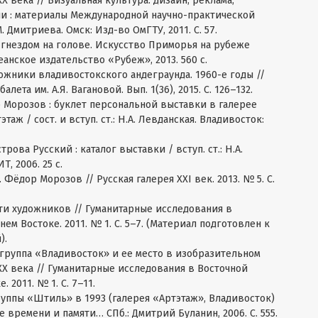
 века // Визуальная культура: дизайн, реклама,
и : материалы Международной научно-практической
 Дмитриева. Омск: Изд-во ОмГТУ, 2011. С. 57.
 гнездом на голове. Искусство Приморья на рубеже
анское издательство «Рубеж», 2013. 560 с.
ожники владивостокского андеграунда. 1960-е годы //
ета им. А.Я. Вагановой. Вып. 1(36), 2015. С. 126–132.
 Морозов : буклет персональной выставки в галерее
аж / сост. и вступ. ст.: Н.А. Левданская. Владивосток:
рова Русский : каталог выставки / вступ. ст.: Н.А.
, 2006. 25 с.
 Фёдор Морозов // Русская галерея XXI век. 2013. № 5. С.
ти художников // Гуманитарные исследования в
ем Востоке. 2011. № 1. С. 5–7. (Материал подготовлен к
).
 группа «Владивосток» и ее место в изобразительном
Х века // Гуманитарные исследования в Восточной
 2011. № 1. С. 7–11.
руппы «Штиль» в 1993 (галерея «Артэтаж», Владивосток)
ке времени и памяти… СПб.: Дмитрий Буланин, 2006. С. 555.