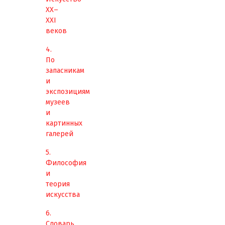
XX–
XXI
веков
4.
По
запасникам
и
экспозициям
музеев
и
картинных
галерей
5.
Философия
и
теория
искусства
6.
Словарь