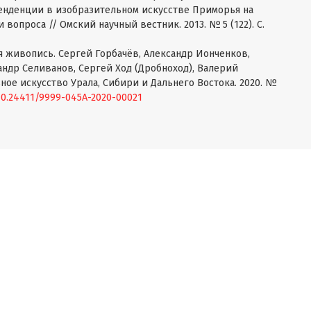
тенденции в изобразительном искусстве Приморья на
 вопроса // Омский научный вестник. 2013. № 5 (122). С.
я живопись. Сергей Горбачёв, Александр Ионченков,
ндр Селиванов, Сергей Ход (Дробноход), Валерий
ое искусство Урала, Сибири и Дальнего Востока. 2020. №
/10.24411/9999-045A-2020-00021