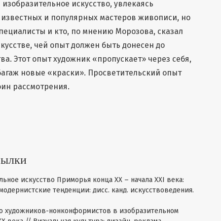
е изобразительное искусство, увлекаясь
 известных и популярных мастеров живописи, но
специалисты и кто, по мнению Морозова, сказал
кусстве, чей опыт должен быть донесен до
а. Этот опыт художник «пропускает» через себя,
багаж новые «краски». Просветительский опыт
оин рассмотрения.
сылки
льное искусство Приморья конца XX – начала XXI века:
одернистские тенденции: дисс. канд. искусствоведения.
сто художников-нонконформистов в изобразительном