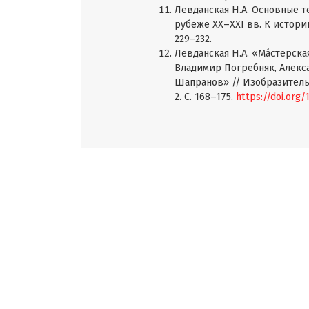
Левданская Н.А. Основные 
рубеже XX–XXI вв. К истории
229–232.
Левданская Н.А. «Мáстерска
Владимир Погребняк, Алекса
Шапранов» // Изобразительн
2. С. 168–175.
https://doi.org