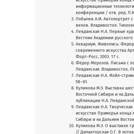
искусстве Приморья конца ХХ
информационные технологи
конференции / отв. ред. Л.М.
Лобычев А.М. Автопортрет с
веков. Владивосток: Тихооке
Левданская Н.А. Первые худ
Вестник Академии русского бал
Аквариум. Живопись: Федор
современного искусства Артэт
Форт-Росс, 2003. 17 с.
Фёдор Морозов. Письма с ост
Левданская. Владивосток, ЛИТ
Левданская Н.А. Мэйл-стрим.
58–61.
Куликова М.Э. Выставка шес
Восточной Сибири и на Дальн
публикации Н.А. Левданской
Левданская Н.А. Творческая
искусстве Приморья конца Х
Сибири и на Дальнем Востоке.
Куликова М.Э. О выставке г
// Дилакторская О.Г. В пото