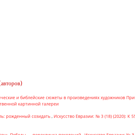
(авторов)
ческие и библейские сюжеты в произведениях художников Пр
твенной картинной галереи
ль: рожденный созидать
,
Искусство Евразии: № 3 (18) (2020): 
гонь Победы — перекличка поколений
,
Искусство Евразии: № 3