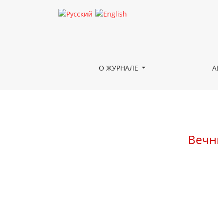
Вечный огонь Победы — перекличка поколени
О ЖУРНАЛЕ
А
Вечн