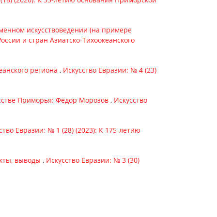
менном искусствоведении (на примере
России и стран Азиатско-Тихоокеанского
кеанского региона
,
Искусство Евразии: № 4 (23)
усстве Приморья: Фёдор Морозов
,
Искусство
ство Евразии: № 1 (28) (2023): К 175-летию
акты, выводы
,
Искусство Евразии: № 3 (30)