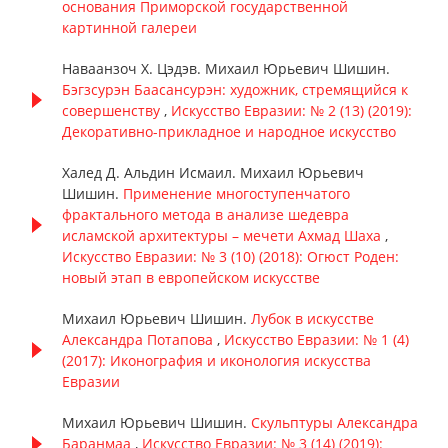
основания Приморской государственной
картинной галереи
Наваанзоч Х. Цэдэв. Михаил Юрьевич Шишин.
Бэгзсурэн Баасансурэн: художник, стремящийся к
совершенству
,
Искусство Евразии: № 2 (13) (2019):
Декоративно-прикладное и народное искусство
Халед Д. Альдин Исмаил. Михаил Юрьевич
Шишин.
Применение многоступенчатого
фрактального метода в анализе шедевра
исламской архитектуры – мечети Ахмад Шаха
,
Искусство Евразии: № 3 (10) (2018): Огюст Роден:
новый этап в европейском искусстве
Михаил Юрьевич Шишин.
Лубок в искусстве
Александра Потапова
,
Искусство Евразии: № 1 (4)
(2017): Иконография и иконология искусства
Евразии
Михаил Юрьевич Шишин.
Скульптуры Александра
Баранмаа
,
Искусство Евразии: № 3 (14) (2019):