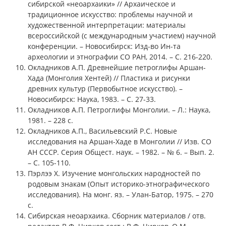
сибирской «неоархаики» // Архаическое и
традиционное искусство: проблемы научной и
художественной интерпретации: материалы
всероссийской (с международным участием) научной
конференции. – Новосибирск: Изд-во Ин-та
археологии и этнографии СО РАН, 2014. – С. 216-220.
Окладников А.П. Древнейшие петроглифы Аршан-
Хада (Монголия Хентей) // Пластика и рисунки
древних культур (Первобытное искусство). –
Новосибирск: Наука, 1983. – С. 27-33.
Окладников А.П. Петроглифы Монголии. – Л.: Наука,
1981. – 228 с.
Окладников А.П., Васильевский Р.С. Новые
исследования на Аршан-Хаде в Монголии // Изв. СО
АН СССР. Серия Общест. наук. – 1982. – № 6. – Вып. 2.
– С. 105-110.
Пэрлээ Х. Изучение монгольских народностей по
родовым знакам (Опыт историко-этнографического
исследования). На монг. яз. – Улан-Батор, 1975. – 270
с.
Сибирская неоархаика. Сборник материалов / отв.