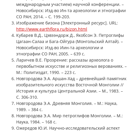
международным участием) научной конференции. –
Новосибирск: Изд-во Ин-та археологии и этнографии
СО РАН, 2014. – С. 199-203.
Изображение бизона [Электронный ресурс]. URL:
http://www.earthflora.ru/bizon.html
Кубарев В.Д., Цэвээндорж Д., Якобсон Э. Петроглифы
Цагаан-Салаа и Бага-Ойгура (Монгольский Алтай). –
Новосибирск: Изд-во Иин-та археологии и
этнографии СО РАН, 2005. – 639 с.
Ларичев В.Е. Прозрение: рассказы археолога о
первобытном искусстве и религиозных верованиях. –
М.: Политиздат, 1990. – 223 с.
Новгородова Э.А. Аршан-Хад – древнейший памятник
изобразительного искусства Восточной Монголии //
История и культура Центральной Азии. – М., 1983. –
С. 306-310.
Новгородова Э.А. Древняя Монголия. – М.: Наука,
1989. – 384 с.
Новгородова Э.А. Мир петроглифов Монголии. – М.:
Наука, 1984. – 168 с.
Ожередов Ю.И. Научно-исследовательский аспект