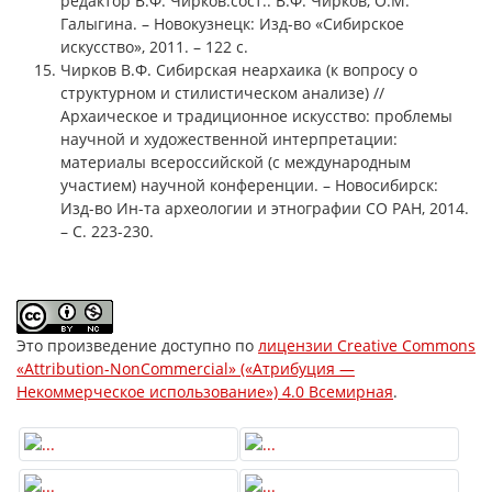
редактор В.Ф. Чирков.сост.: В.Ф. Чирков, О.М.
Галыгина. – Новокузнецк: Изд-во «Сибирское
искусство», 2011. – 122 с.
Чирков В.Ф. Сибирская неархаика (к вопросу о
структурном и стилистическом анализе) //
Архаическое и традиционное искусство: проблемы
научной и художественной интерпретации:
материалы всероссийской (с международным
участием) научной конференции. – Новосибирск:
Изд-во Ин-та археологии и этнографии СО РАН, 2014.
– С. 223-230.
Это произведение доступно по
лицензии Creative Commons
«Attribution-NonCommercial» («Атрибуция —
Некоммерческое использование») 4.0 Всемирная
.