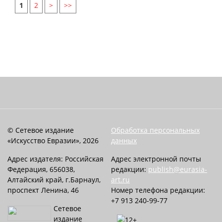
1
2
>
>>
© Сетевое издание
Обработка персональных
«Искусство Евразии», 2026
данных
Адрес издателя: Российская
Адрес электронной почты
Федерация, 656038,
редакции:
publish@eurasia-
Алтайский край, г.Барнаул,
art.ru
проспект Ленина, 46
Номер телефона редакции:
+7 913 240-99-77
Сетевое
издание