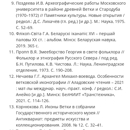
Поздеева И.В. Археографические работы Московского
университета в районе древней Ветки и Стародуба
(1970–1972) // Памятники культуры. Новые открытия /
редкол.: Д.С. Лихачёв (гл. ред.) [и др.]. М.: Наука, 1975.
С. 52–69.
Флікоп-Світа Г.А. Беларускі іканапіс XVI – першай
паловы XX ст. : альбом. Мiнск: Беларуская навука,
2019. 365 с.
Пропп В.Я. Змееборство Георгия в свете фольклора //
Фольклор и этнография Русского Севера / под ред.
Б.Н. Путилова, К.В. Чистова. Л.: Наука, Ленинградское
отделение, 1973. С. 190–208.
Нечаева Г.Г. Архангел Михаил-воевода. Особенности
ветковской иконографии // Аладовские чтения – 2021
: мат-лы междунар. науч.-практ. конф. / редкол.: С.И.
Анейко [и др.]. Минск: БелНИИТ «Транстехника»,
2021. С. 114–126.
Корнюкова Л. Иконы Ветки в собрании
Государственного исторического музея //
Антиквариат: предметы искусства и
коллекционирования. 2008. № 12. С. 32–41.