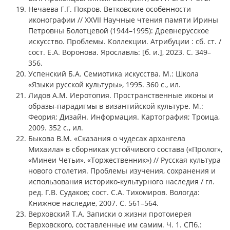
Нечаева Г.Г. Покров. Ветковские особенности
иконографии // XXVII Научные чтения памяти Ирины
Петровны Болотцевой (1944–1995): Древнерусское
искусство. Проблемы. Коллекции. Атрибуции : сб. ст. /
сост. Е.А. Воронова. Ярославль: [б. и.], 2023. С. 349–
356.
Успенский Б.А. Семиотика искусства. М.: Школа
«Языки русской культуры», 1995. 360 с., ил.
Лидов А.М. Иеротопия. Пространственные иконы и
образы-парадигмы в византийской культуре. М.:
Феория; Дизайн. Информация. Картография; Троица,
2009. 352 с., ил.
Быкова В.М. «Сказания о чудесах архангела
Михаила» в сборниках устойчивого состава («Пролог»,
«Минеи Четьи», «Торжественник») // Русская культура
нового столетия. Проблемы изучения, сохранения и
использования историко-культурного наследия / гл.
ред. Г.В. Судаков; сост. С.А. Тихомиров. Вологда:
Книжное наследие, 2007. С. 561–564.
Верховский Т.А. Записки о жизни протоиерея
Верховского, составленные им самим. Ч. 1. СПб.: