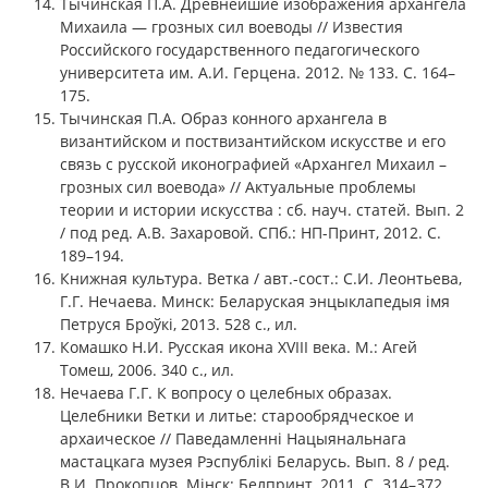
Тычинская П.А. Древнейшие изображения архангела
Михаила — грозных сил воеводы // Известия
Российского государственного педагогического
университета им. А.И. Герцена. 2012. № 133. С. 164–
175.
Тычинская П.А. Образ конного архангела в
византийском и поствизантийском искусстве и его
связь с русской иконографией «Архангел Михаил –
грозных сил воевода» // Актуальные проблемы
теории и истории искусства : сб. науч. статей. Вып. 2
/ под ред. А.В. Захаровой. СПб.: НП-Принт, 2012. С.
189–194.
Книжная культура. Ветка / авт.-сост.: С.И. Леонтьева,
Г.Г. Нечаева. Минск: Беларуская энцыклапедыя імя
Петруся Броўкі, 2013. 528 с., ил.
Комашко Н.И. Русская икона XVIII века. М.: Агей
Томеш, 2006. 340 с., ил.
Нечаева Г.Г. К вопросу о целебных образах.
Целебники Ветки и литье: старообрядческое и
архаическое // Паведамленні Нацыянальнага
мастацкага музея Рэспублікі Беларусь. Вып. 8 / ред.
В.И. Прокопцов. Мінск: Белпринт, 2011. С. 314–372.