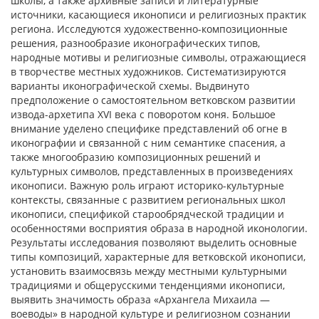
школы, а также архивные записи и литературные
источники, касающиеся иконописи и религиозных практик
региона. Исследуются художественно-композиционные
решения, разнообразие иконографических типов,
народные мотивы и религиозные символы, отражающиеся
в творчестве местных художников. Систематизируются
варианты иконографической схемы. Выдвинуто
предположение о самостоятельном ветковском развитии
извода-архетипа XVI века с поворотом коня. Большое
внимание уделено специфике представлений об огне в
иконографии и связанной с ним семантике спасения, а
также многообразию композиционных решений и
культурных символов, представленных в произведениях
иконописи. Важную роль играют историко-культурные
контексты, связанные с развитием региональных школ
иконописи, спецификой старообрядческой традиции и
особенностями восприятия образа в народной иконологии.
Результаты исследования позволяют выделить основные
типы композиций, характерные для ветковской иконописи,
установить взаимосвязь между местными культурными
традициями и общерусскими тенденциями иконописи,
выявить значимость образа «Архангела Михаила —
воеводы» в народной культуре и религиозном сознании