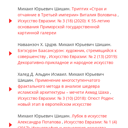
Михаил Юрьевич Шишин.
Триптих «Страх и
отчаяние в Третьей империи» Виталия Воловича
,
Искусство Евразии: № 3 (18) (2020): К 55-летию
основания Приморской государственной
картинной галереи
Наваанзоч Х. Цэдэв. Михаил Юрьевич Шишин.
Бэгзсурэн Баасансурэн: художник, стремящийся к
совершенству
,
Искусство Евразии: № 2 (13) (2019):
Декоративно-прикладное и народное искусство
Халед Д. Альдин Исмаил. Михаил Юрьевич
Шишин.
Применение многоступенчатого
фрактального метода в анализе шедевра
исламской архитектуры – мечети Ахмад Шаха
,
Искусство Евразии: № 3 (10) (2018): Огюст Роден:
новый этап в европейском искусстве
Михаил Юрьевич Шишин.
Лубок в искусстве
Александра Потапова
,
Искусство Евразии: № 1 (4)
(2017): Иконография и иконология искусства