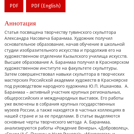
PDF
PDF (English)
Аннотация
Статья посвящена творчеству тувинского скульптора
Александра Насовича Баранмаа. Художник получил
основательное образование, начав обучение в школьной
студии изобразительного искусства и продолжив его на
художественном отделении Кызылского училища искусств.
Высшее образование А. Баранмаа получил в Красноярском
художественном институте на факультете скульптуры.
Затем совершенствовал навыки скульптора в творческих
мастерских Российской академии художеств в Красноярске
под руководством народного художника Ю.П. Ишханова. А.
Баранмаа – активный участник крупных региональных,
общероссийских и международных выставок. Его работы
уже включены в собрания крупных государственных
музеев России, а также находятся в частных коллекциях в
нашей стране и за ее пределами. В статье выделяются
основные черты творческого метода А. Баранмаа,
анализируются работы «Рождение Венеры», «Доброволец»,
«Гении (А.С. Пушкин и Надя Рушева)», «Макрокосм» и