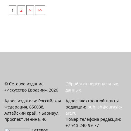
1
2
>
>>
© Сетевое издание
Обработка персональных
«Искусство Евразии», 2026
данных
Адрес издателя: Российская
Адрес электронной почты
Федерация, 656038,
редакции:
publish@eurasia-
Алтайский край, г.Барнаул,
art.ru
проспект Ленина, 46
Номер телефона редакции:
+7 913 240-99-77
Сетевое