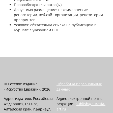
Правообладатель: автор(ы)
Допустимо размещение: некоммерческие
репозитории, веб-сайт организации, репозитории
препринтов
Условия: обязательна ссылка на публикацию в
журнале с указанием DOI
© Сетевое издание
Обработка персональных
«Искусство Евразии», 2026
данных
Адрес издателя: Российская
Адрес электронной почты
Федерация, 656038,
редакции:
publish@eurasia-
Алтайский край, г.Барнаул,
art.ru