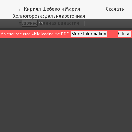
Вернуться к Подробностям о статье
←
Кирилл Шебеко и Мария
Скачать
Холмогорова: дальневосточная
художественная династия