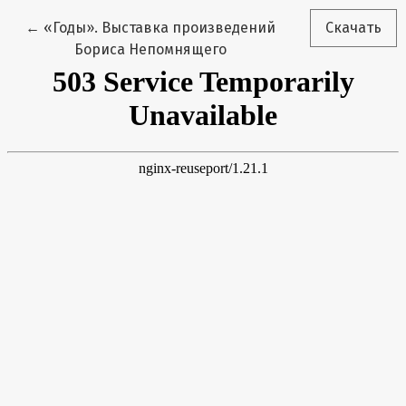
Вернуться к Подробностям о статье
←
«Годы». Выставка произведений
Скачать
Бориса Непомнящего