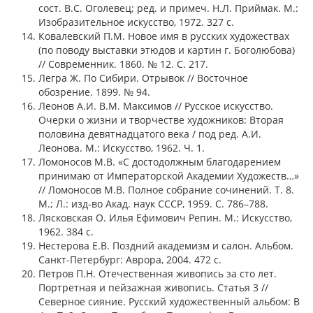
сост. В.С. Оголевец; ред. и примеч. Н.Л. Приймак. М.:
Изобразительное искусство, 1972. 327 с.
Ковалевский П.М. Новое имя в русских художествах
(по поводу выставки этюдов и картин г. Боголюбова)
// Современник. 1860. № 12. С. 217.
Легра Ж. По Сибири. Отрывок // Восточное
обозрение. 1899. № 94.
Леонов А.И. В.М. Максимов // Русское искусство.
Очерки о жизни и творчестве художников: Вторая
половина девятнадцатого века / под ред. А.И.
Леонова. М.: Искусство, 1962. Ч. 1.
Ломоносов М.В. «С достодолжным благодарением
принимаю от Императорской Академии Художеств…»
// Ломоносов М.В. Полное собрание сочинений. Т. 8.
М.; Л.: изд-во Акад. наук СССР, 1959. С. 786–788.
Лясковская О. Илья Ефимович Репин. М.: Искусство,
1962. 384 с.
Нестерова Е.В. Поздний академизм и салон. Альбом.
Санкт-Петербург: Аврора, 2004. 472 с.
Петров П.Н. Отечественная живопись за сто лет.
Портретная и пейзажная живопись. Статья 3 //
Северное сияние. Русский художественный альбом: В