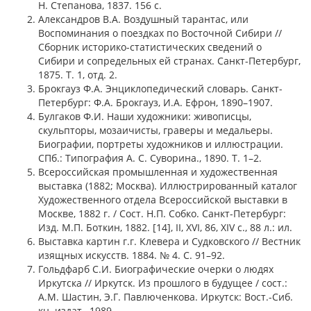
Н. Степанова, 1837. 156 с.
Александров В.А. Воздушный тарантас, или
Воспоминания о поездках по Восточной Сибири //
Сборник историко-статистических сведений о
Сибири и сопредельных ей странах. Санкт-Петербург,
1875. Т. 1, отд. 2.
Брокгауз Ф.А. Энциклопедический словарь. Санкт-
Петербург: Ф.А. Брокгауз, И.А. Ефрон, 1890–1907.
Булгаков Ф.И. Наши художники: живописцы,
скульпторы, мозаичисты, граверы и медальеры.
Биографии, портреты художников и иллюстрации.
СПб.: Типография А. С. Суворина., 1890. Т. 1–2.
Всероссийская промышленная и художественная
выставка (1882; Москва). Иллюстрированный каталог
Художественного отдела Всероссийской выставки в
Москве, 1882 г. / Сост. Н.П. Собко. Санкт-Петербург:
Изд. М.П. Боткин, 1882. [14], II, XVI, 86, XIV с., 88 л.: ил.
Выставка картин г.г. Клевера и Судковского // Вестник
изящных искусств. 1884. № 4. С. 91–92.
Гольдфарб С.И. Биографические очерки о людях
Иркутска // Иркутск. Из прошлого в будущее / сост.:
А.М. Шастин, Э.Г. Павлюченкова. Иркутск: Вост.-Сиб.
кн. издат., 1989.