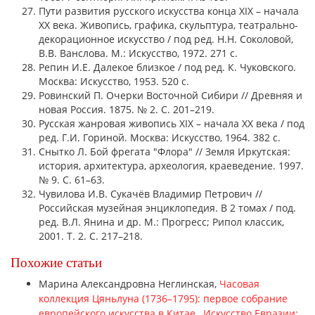
Пути развития русского искусства конца XIX – начала
XX века. Живопись, графика, скульптура, театрально-
декорационное искусство / под ред. Н.Н. Соколовой,
В.В. Ванслова. М.: Искусство, 1972. 271 с.
Репин И.Е. Далекое близкое / под ред. К. Чуковского.
Москва: Искусство, 1953. 520 с.
Ровинский П. Очерки Восточной Сибири // Древняя и
новая Россия. 1875. № 2. С. 201–219.
Русская жанровая живопись XIX – начала XX века / под
ред. Г.И. Гориной. Москва: Искусство, 1964. 382 с.
Снытко Л. Бой фрегата "Флора" // Земля Иркутская:
история, архитектура, археология, краеведение. 1997.
№ 9. С. 61–63.
Чувилова И.В. Сукачёв Владимир Петрович //
Российская музейная энциклопедия. В 2 томах / под.
ред. В.Л. Янина и др. М.: Прогресс; Рипол классик,
2001. Т. 2. С. 217–218.
Похожие статьи
Марина Александровна Неглинская,
Часовая
коллекция Цяньлуна (1736–1795): первое собрание
европейского искусства в Китае
,
Искусство Евразии: