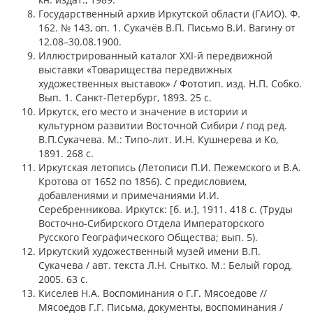
Государственный архив Иркутской области (ГАИО). Ф.
162. № 143, оп. 1. Сукачёв В.П. Письмо В.И. Вагину от
12.08–30.08.1900.
Иллюстрированный каталог XXI-й передвижной
выставки «Товарищества передвижных
художественных выставок» / Фототип. изд. Н.П. Собко.
Вып. 1. Санкт-Петербург, 1893. 25 с.
Иркутск, его место и значение в истории и
культурном развитии Восточной Сибири / под ред.
В.П.Сукачева. М.: Типо-лит. И.Н. Кушнерева и Ко,
1891. 268 с.
Иркутская летопись (Летописи П.И. Пежемского и В.А.
Кротова от 1652 по 1856). С предисловием,
добавлениями и примечаниями И.И.
Серебренникова. Иркутск: [б. и.], 1911. 418 с. (Труды
Восточно-Сибирского Отдела Императорского
Русского Географического Общества; вып. 5).
Иркутский художественный музей имени В.П.
Сукачева / авт. текста Л.Н. Снытко. М.: Белый город,
2005. 63 с.
Киселев Н.А. Воспоминания о Г.Г. Мясоедове //
Мясоедов Г.Г. Письма, документы, воспоминания /