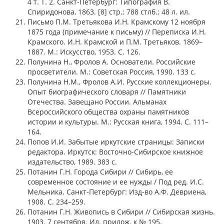
4 т. Т. 2. Санкт-Петербург: Типография В.
Спиридонова, 1863. [8] стр.; 788 стлб.; 48 л. ил.
Письмо П.М. Третьякова И.Н. Крамскому 12 ноября
1875 года (примечание к письму) // Переписка И.Н.
Крамского. И.Н. Крамской и П.М. Третьяков. 1869–
1887. М.: Искусство, 1953. С. 126.
Полунина Н., Фролов А. Основатели. Российские
просветители. М.: Советская Россия, 1990. 133 с.
Полунина Н.М., Фролов А.И. Русские коллекционеры.
Опыт биографического словаря // Памятники
Отечества. Завещано России. Альманах
Всероссийского общества охраны памятников
истории и культуры. М.: Русская книга, 1994. С. 111–
164.
Попов И.И. Забытые иркутские страницы: Записки
редактора. Иркутск: Восточно-Сибирское книжное
издательство, 1989. 383 с.
Потанин Г.Н. Города Сибири // Сибирь, ее
современное состояние и ее нужды / Под ред. И.С.
Мельника. Санкт-Петербург: Изд-во А.Ф. Девриена,
1908. С. 234–259.
Потанин Г.Н. Живопись в Сибири // Сибирская жизнь.
1903. 7 сентября. Ил. прилож. к № 195.