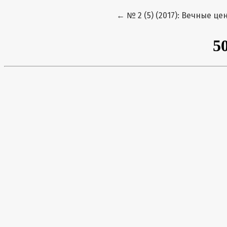
Вернуться к Подробностя
←
№ 2 (5) (2017): Вечные ц