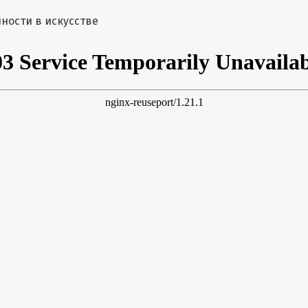
м о статье
енности в искусстве