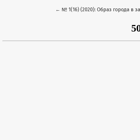
Вернуться к Подробностям о ста
←
№ 1(16) (2020): Образ города в