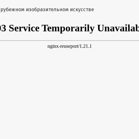
тье
 зарубежном изобразительном искусстве